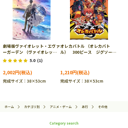
劇場版ヴァイオレット・エヴァ
オレカバトル （オレカバト
ーガーデン （ヴァイオレッ
ル） 300ピース ジグソーパ
ト・エヴァーガーデン） 600
ズル ENS-300-L379
5.0
(1)
ピース ジグソーパズル
BEV-66-172
2,002円
1,210円
完成サイズ：38×53cm
完成サイズ：38×53cm
ホーム
カテゴリ別
アニメ・ゲーム
あ行
その他
Category search