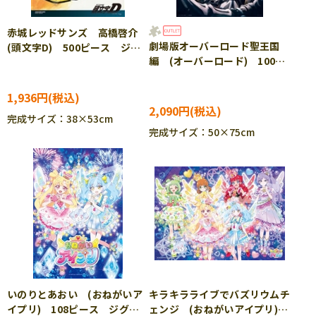
赤城レッドサンズ 高橋啓介
劇場版オーバーロード聖王国
(頭文字D) 500ピース ジグ
編 (オーバーロード) 1000
ソーパズル EPO-06-528s
ピース ジグソーパズル
YAM-10-1478 ［CP-SS］
1,936円
2,090円
完成サイズ：38×53cm
完成サイズ：50×75cm
いのりとあおい (おねがいア
キラキラライブでバズリウムチ
イプリ) 108ピース ジグソ
ェンジ (おねがいアイプリ)