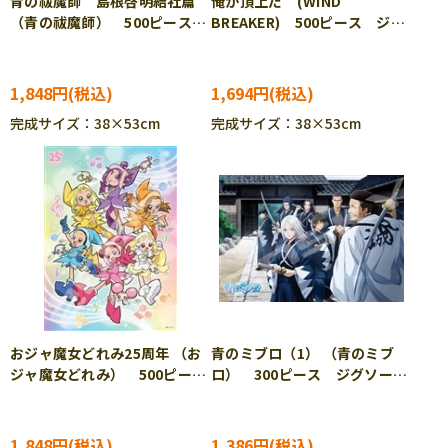
青の祓魔師 島根啓明結社篇
俺が頂上だ (WIND
（青の祓魔師） 500ピース
BREAKER) 500ピース ジグ
ジグソーパズル ENS-500-
ソーパズル ENS-500-593
574
1,848円
1,694円
完成サイズ：38×53cm
完成サイズ：38×53cm
おジャ魔女どれみ25周年 （お
青のミブロ（1） （青のミブ
ジャ魔女どれみ） 500ピー
ロ） 300ピース ジグソーパ
ス ジグソーパズル ENS-
ズル ENS-300-3148
500-702
1,848円
1,386円