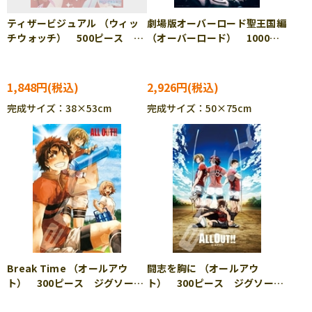
ティザービジュアル （ウィッ
劇場版オーバーロード聖王国編
チウォッチ） 500ピース ジ
（オーバーロード） 1000ピ
グソーパズル ENS-500-735
ース ジグソーパズル YAM-
10-1478
1,848円
2,926円
完成サイズ：38×53cm
完成サイズ：50×75cm
Break Time （オールアウ
闘志を胸に （オールアウ
ト） 300ピース ジグソーパ
ト） 300ピース ジグソーパ
ズル ENS-300-1132
ズル ENS-300-1164