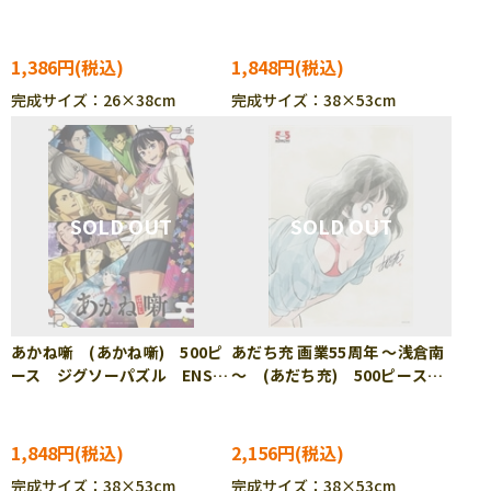
ーパズル ENS-108-L931
300ピース ジグソーパズル
ENS-300-L705
1,386円
1,848円
完成サイズ：26×38cm
完成サイズ：38×53cm
あかね噺 (あかね噺) 500ピ
あだち充 画業55周年 ～浅倉南
ース ジグソーパズル ENS-
～ (あだち充) 500ピース
500-789
ジグソーパズル ENS-500-
755
1,848円
2,156円
完成サイズ：38×53cm
完成サイズ：38×53cm