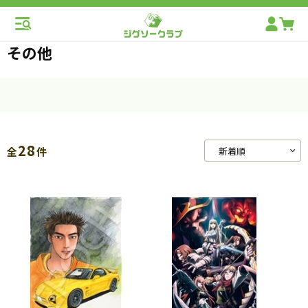
その他
28
全
件