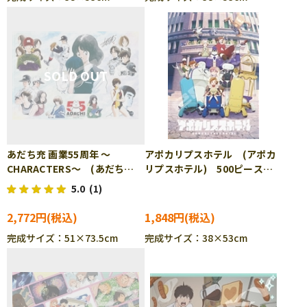
あだち充 画業55周年 ～
アポカリプスホテル (アポカ
CHARACTERS～ (あだち
リプスホテル) 500ピース
充) 1000ピース ジグソーパ
ジグソーパズル ENS-500-
5.0
(1)
ズル ENS-1000T-550
752
2,772円
1,848円
完成サイズ：51×73.5cm
完成サイズ：38×53cm