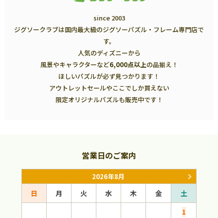
since 2003
ジグソークラブは国内最大級のジグソーパズル・フレーム専門店で
す。
人気のディズニーから
風景やキャラクターなど
6,000点以上
の品揃え！
ほしいパズルが必ず見つかります！
アウトレットセールやここでしか買えない
限定オリジナルパズルも販売中です！
営業日のご案内
2026年8月
日
月
火
水
木
金
土
日
1