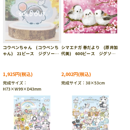
コウペンちゃん (コウペンち
シマエナガ 春だより (原井加
ゃん) 21ピース ジグソーパ
代美) 600ピース ジグソー
ズル ENS-MA-D12
パズル BEV-600-034
1,925円
2,002円
完成サイズ：
完成サイズ：38×53cm
H73×W99×D43mm