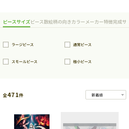
ピースサイズ
ピース数
絵柄の向き
カラー
メーカー
特徴
完成サ
ラージピース
通常ピース
スモールピース
極小ピース
471
全
件