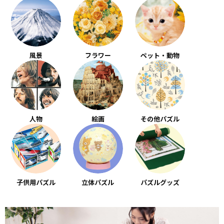
風景
フラワー
ペット・動物
人物
絵画
その他パズル
子供用パズル
立体パズル
パズルグッズ