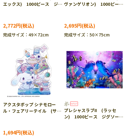
エックス) 1000ピース ジグ
ヴァンゲリオン) 1000ピー
ソーパズル BEV-1000-164
ス ジグソーパズル YAM-10-
1508
2,772円
2,695円
完成サイズ：49×72cm
完成サイズ：50×75cm
アクスタポップ シナモロー
プレシャスラブII (ラッセ
ル・フェアリーテイル (サン
ン) 1000ピース ジグソーパ
リオ) 36ピース BEV-SP-
ズル YAM-10-1448 ［CP-
054
SS］
1,694円