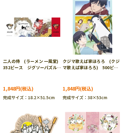
二人の侍 (ラーメン 一風堂)
クジマ歌えば家ほろろ (クジ
352ピース ジグソーパズル
マ歌えば家ほろろ) 500ピー
ENS-352-98
ス ジグソーパズル ENS-
500-797
1,848円
1,848円
完成サイズ：18.2×51.5cm
完成サイズ：38×53cm