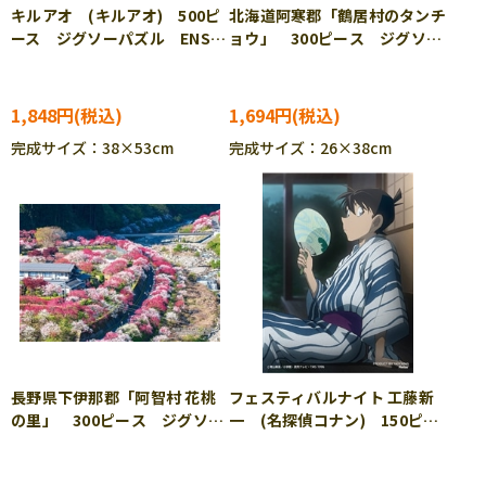
キルアオ (キルアオ) 500ピ
北海道阿寒郡「鶴居村のタンチ
ース ジグソーパズル ENS-
ョウ」 300ピース ジグソー
500-795
パズル CUT-300-475
1,848円
1,694円
完成サイズ：38×53cm
完成サイズ：26×38cm
長野県下伊那郡「阿智村 花桃
フェスティバルナイト 工藤新
の里」 300ピース ジグソー
一 (名探偵コナン) 150ピー
パズル CUT-300-476
ス ジグソーパズル YAM-
2308-80