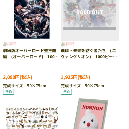
劇場版オーバーロード聖王国
飛翔・未来を紡ぐ者たち (エ
編 (オーバーロード) 1000
ヴァンゲリオン) 1000ピー
ピース ジグソーパズル
ス ジグソーパズル YAM-10-
YAM-10-1478 ［CP-SS］
1508 ［CP-SS］
2,090円
1,925円
完成サイズ：50×75cm
完成サイズ：50×75cm