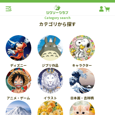
Category search
カテゴリから探す
ディズニー
ジブリ作品
キャラクター
アニメ・ゲーム
イラスト
日本画・吉祥柄