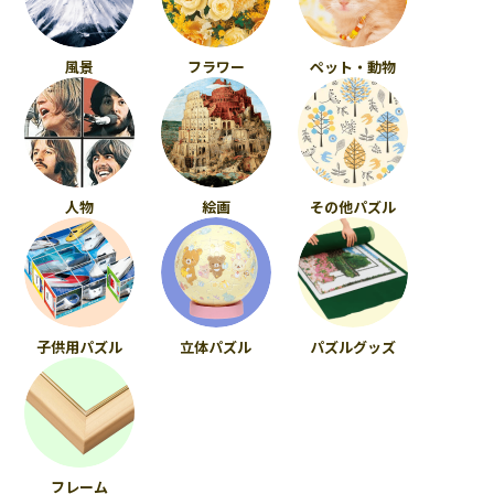
風景
フラワー
ペット・動物
人物
絵画
その他パズル
子供用パズル
立体パズル
パズルグッズ
フレーム