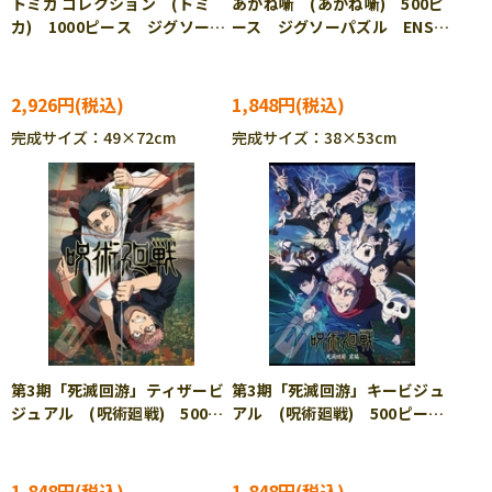
トミカ コレクション (トミ
あかね噺 (あかね噺) 500ピ
カ) 1000ピース ジグソーパ
ース ジグソーパズル ENS-
ズル BEV-1000-158
500-789
2,926円
1,848円
完成サイズ：49×72cm
完成サイズ：38×53cm
第3期「死滅回游」ティザービ
第3期「死滅回游」キービジュ
ジュアル (呪術廻戦) 500ピ
アル (呪術廻戦) 500ピー
ース ジグソーパズル ENS-
ス ジグソーパズル ENS-
500-793
500-794
1,848円
1,848円