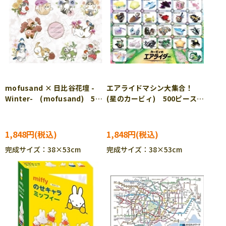
mofusand × 日比谷花壇 -
エアライドマシン大集合！
Winter- (mofusand) 500
(星のカービィ) 500ピース
ピース ジグソーパズル
ジグソーパズル ENS-500-
ENS-500-770
781
1,848円
1,848円
完成サイズ：38×53cm
完成サイズ：38×53cm