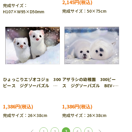
2,145円
完成サイズ：
完成サイズ：50×75cm
H107×W95×D50mm
ひょっこりエゾオコジョ 300
アザラシの幼稚園 300ピー
ピース ジグソーパズル
ス ジグソーパズル BEV-
BEV-300-188
300-190
1,386円
1,386円
完成サイズ：26×38cm
完成サイズ：26×38cm
3
1
2
4
5