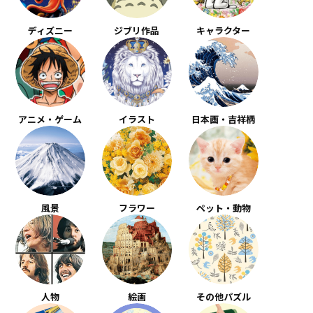
ディズニー
ジブリ作品
キャラクター
アニメ・ゲーム
イラスト
日本画・吉祥柄
風景
フラワー
ペット・動物
人物
絵画
その他パズル