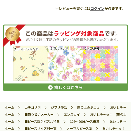
※レビューを書くには
ログイン
が必要です。
ホーム
カテゴリ別
ジブリ作品
崖の上のポニョ
おいしそ～っ！
ホーム
■取り扱いメーカー
エンスカイ
おいしそ～っ！ (崖の上のポニ
ホーム
■ピース数別パズル特集
108～200ピース未満
おいしそ～っ！ 
ホーム
■ピースサイズ別一覧
ノーマルピース系
おいしそ～っ！ (崖