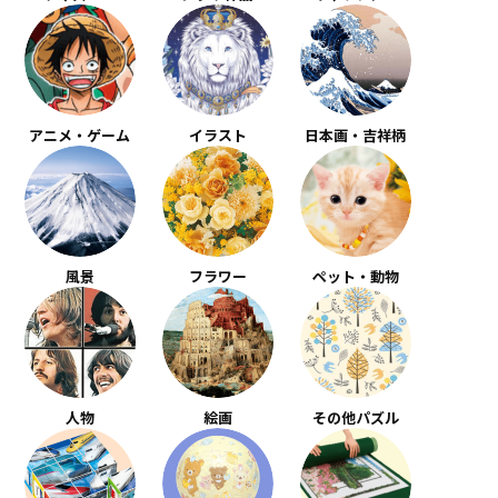
アニメ・ゲーム
イラスト
日本画・吉祥柄
風景
フラワー
ペット・動物
人物
絵画
その他パズル