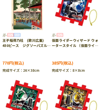
王子稲荷乃社 (歌川広重)
仮面ライダーウィザード ウォ
450ピース ジグソーパズル
ータースタイル （仮面ライダ
EPO-79-379s ［CP-SS］
ー） 16ピース ジグソーパ
ズル BEV-KPJ-062
770円
385円
完成サイズ：26×38cm
完成サイズ：8×8cm