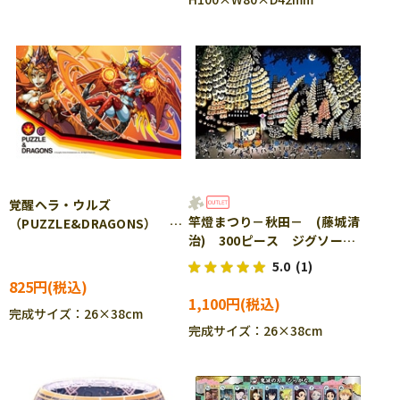
覚醒ヘラ・ウルズ
竿燈まつり－秋田－ (藤城清
（PUZZLE&DRAGONS）
治) 300ピース ジグソーパ
300ピース ジグソーパズル
ズル APP-300-339 ［CP-
ENS-300-782
5.0
(1)
SS］
825円
1,100円
完成サイズ：26×38cm
完成サイズ：26×38cm