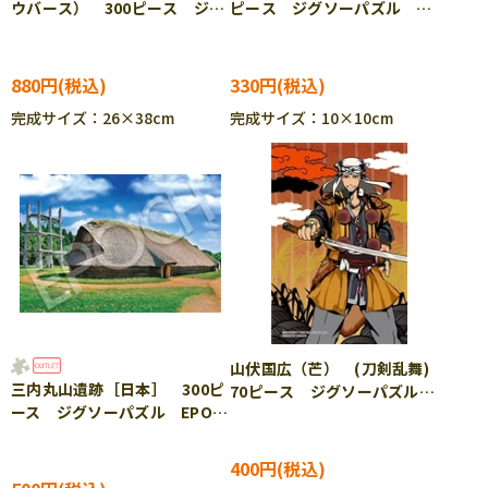
ウバース） 300ピース ジグ
ピース ジグソーパズル
ソーパズル ENS-300-1588
ENS-100-62
880円
330円
完成サイズ：26×38cm
完成サイズ：10×10cm
山伏国広（芒） (刀剣乱舞)
三内丸山遺跡［日本］ 300ピ
70ピース ジグソーパズル
ース ジグソーパズル EPO-
YAM-97-161
26-360s ［CP-SS］
400円