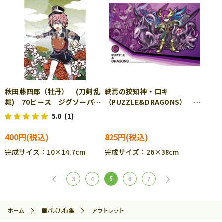
秋田藤四郎（牡丹） (刀剣乱
終焉の狡知神・ロキ
舞) 70ピース ジグソーパズ
（PUZZLE&DRAGONS）
ル YAM-97-237
300ピース ジグソーパズル
5.0
(1)
ENS-300-786
400円
825円
完成サイズ：10×14.7cm
完成サイズ：26×38cm
5
3
4
6
7
ホーム
■パズル特集
アウトレット