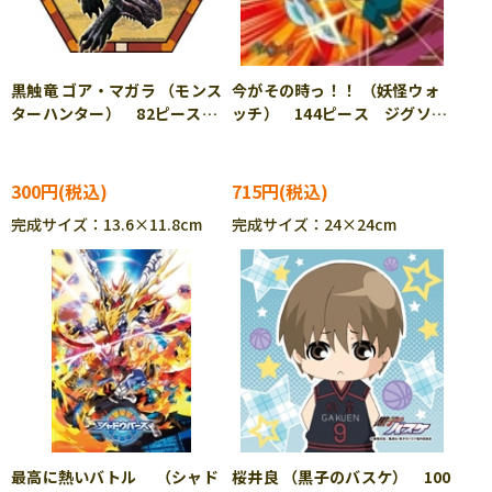
黒触竜 ゴア・マガラ （モンス
今がその時っ！！ （妖怪ウォ
ターハンター） 82ピース
ッチ） 144ピース ジグソー
ジグソーパズル ENS-82-06
パズル ENS-144-37
300円
715円
完成サイズ：13.6×11.8cm
完成サイズ：24×24cm
最高に熱いバトル （シャド
桜井良 （黒子のバスケ） 100