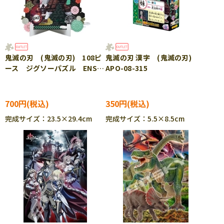
鬼滅の刃 (鬼滅の刃) 108ピ
鬼滅の刃 漢字 (鬼滅の刃)
ース ジグソーパズル ENS-
APO-08-315
108-DP03 ［CP-SS］
700円
350円
完成サイズ：23.5×29.4cm
完成サイズ：5.5×8.5cm