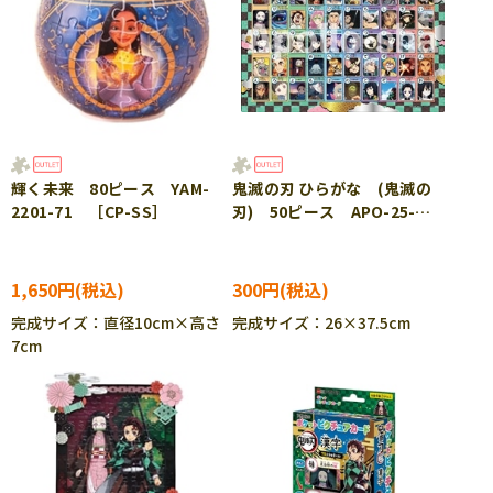
輝く未来 80ピース YAM-
鬼滅の刃 ひらがな (鬼滅の
2201-71 ［CP-SS］
刃) 50ピース APO-25-
143 ［CP-IT］
1,650円
300円
完成サイズ：直径10cm×高さ
完成サイズ：26×37.5cm
7cm