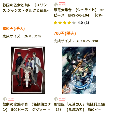
救国の乙女と共に （ユリシー
恐竜大集合 (シュライヒ) 56
ズ ジャンヌ・ダルクと錬金の
ピース ENS-56-L04 ［CP-
騎士） 300ピース ジグソー
IT］
パズル ENS-300-1505
4.0
(1)
880円
700円
完成サイズ：26×38cm
完成サイズ：18.2×25.7cm
禁断の家族写真 (名探偵コナ
劇場版「鬼滅の刃」無限列車編
ン) 500ピース ジグソーパ
（2） (鬼滅の刃) 500ピー