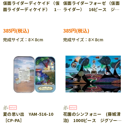
仮面ライダーディケイド （仮
仮面ライダーフォーゼ （仮面
面ライダーディケイド） 16
ライダー） 16ピース ジグ
ピース ジグソーパズル
ソーパズル BEV-KPJ-058
BEV-KPJ-054
385円
385円
完成サイズ：8×8cm
完成サイズ：8×8cm
夏の思い出 YAM-516-10
花園のシンフォニー (藤城清
［CP-PA］
治) 1000ピース ジグソーパ
ズル APP-1000-863 ［CP-
SS］