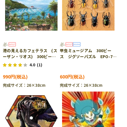
港の見えるカフェテラス (ス
甲虫ミュージアム 300ピー
ーザン・リオス) 300ピー
ス ジグソーパズル EPO-79-
ス ジグソーパズル APP-
526s ［CP-SS］
4.0
(1)
300-366 ［CP-SS］
990円
600円
完成サイズ：26×38cm
完成サイズ：26×38cm