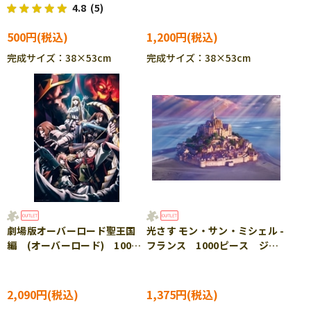
ズル EPO-06-116s
ス ジグソーパズル ENS-
4.8
(5)
500-364
500円
1,200円
完成サイズ：38×53cm
完成サイズ：38×53cm
劇場版オーバーロード聖王国
光さす モン・サン・ミシェル -
編 (オーバーロード) 1000
フランス 1000ピース ジグ
ピース ジグソーパズル
ソーパズル EPO-10-808
YAM-10-1478 ［CP-SS］
［CP-SS］
2,090円
1,375円