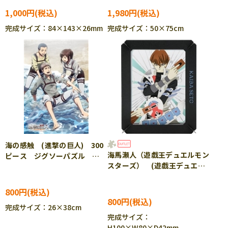
1,000円
1,980円
完成サイズ：84×143×26mm
完成サイズ：50×75cm
海の感触 (進撃の巨人) 300
海馬瀬人（遊戯王デュエルモン
ピース ジグソーパズル
スターズ） (遊戯王デュエル
ENS-300-1781
モンスターズ) ENS-PT-
356 ［CP-PA］
800円
800円
完成サイズ：26×38cm
完成サイズ：
H100×W80×D42mm