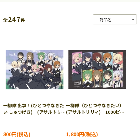
247
全
件
一柳隊 出撃！(ひとつやなぎた
一柳隊（ひとつやなぎたい）
い しゅつげき) (アサルトリリ
(アサルトリリィ) 1000ピー
ィ) 300ピース ジグソーパ
ス ジグソーパズル CUT-
ズル CUT-300-271
1000-090
800円
1,800円