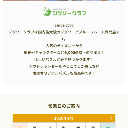
since 2003
ジグソークラブは国内最大級のジグソーパズル・フレーム専門店で
す。
人気のディズニーから
風景やキャラクターなど
6,000点以上
の品揃え！
ほしいパズルが必ず見つかります！
アウトレットセールやここでしか買えない
限定オリジナルパズルも販売中です！
営業日のご案内
2026年8月
日
月
火
水
木
金
土
日