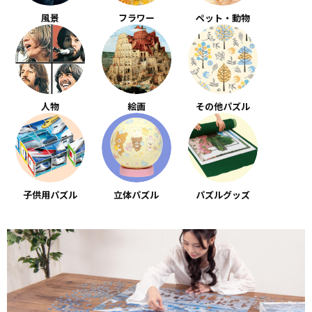
風景
フラワー
ペット・動物
人物
絵画
その他パズル
子供用パズル
立体パズル
パズルグッズ