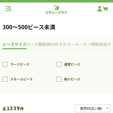
300～500ピース未満
ピースサイズ
ピース数
絵柄の向き
カラー
メーカー
特徴
完成サ
ラージピース
通常ピース
スモールピース
極小ピース
1339
全
件