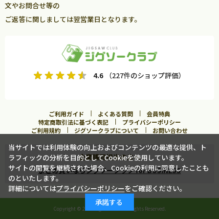
文やお問合せ等の
ご返答に関しましては翌営業日となります。
4.6
（227件のショップ評価）
ご利用ガイド
よくある質問
会員特典
特定商取引法に基づく表記
プライバシーポリシー
ご利用規約
ジグソークラブについて
お問い合わせ
当サイトでは利用体験の向上およびコンテンツの最適な提供、ト
企業購買担当の方へ
ラフィックの分析を目的としてCookieを使用しています。
サイトの閲覧を継続された場合、Cookieの利用に同意したことも
まとめ買いならジグソークラブ for BUSINESS
のといたします。
詳細については
プライバシーポリシー
をご確認ください。
承諾する
Copyright ©
2026 Jigsawclub. All Rights Reserved.