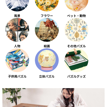
風景
フラワー
ペット・動物
人物
絵画
その他パズル
子供用パズル
立体パズル
パズルグッズ