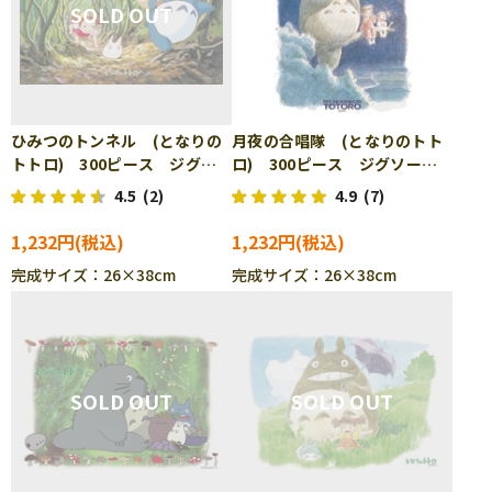
ひみつのトンネル (となりの
月夜の合唱隊 (となりのトト
トトロ) 300ピース ジグソ
ロ) 300ピース ジグソーパ
ーパズル ENS-300-206
ズル ENS-300-208
4.5
(2)
4.9
(7)
1,232円
1,232円
完成サイズ：26×38cm
完成サイズ：26×38cm