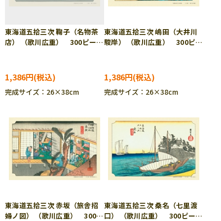
東海道五拾三次 鞠子（名物茶
東海道五拾三次 嶋田（大井川
店） （歌川広重） 300ピー
駿岸） （歌川広重） 300ピー
ス ジグソーパズル CUT-
ス ジグソーパズル CUT-
300-069
300-070
1,386円
1,386円
完成サイズ：26×38cm
完成サイズ：26×38cm
東海道五拾三次 赤坂（旅舎招
東海道五拾三次 桑名（七里渡
婦ノ図） （歌川広重） 300ピ
口） （歌川広重） 300ピー