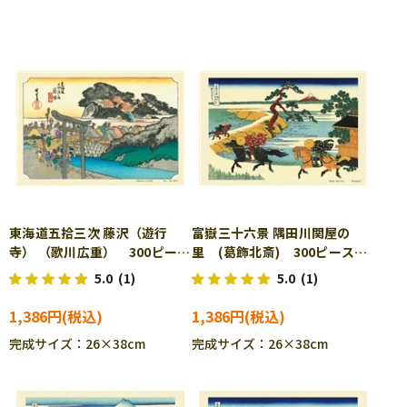
東海道五拾三次 藤沢（遊行
富嶽三十六景 隅田川関屋の
寺） （歌川広重） 300ピー
里 (葛飾北斎) 300ピース
ス ジグソーパズル CUT-
ジグソーパズル CUT-300-
5.0
(1)
5.0
(1)
300-049
052
1,386円
1,386円
完成サイズ：26×38cm
完成サイズ：26×38cm