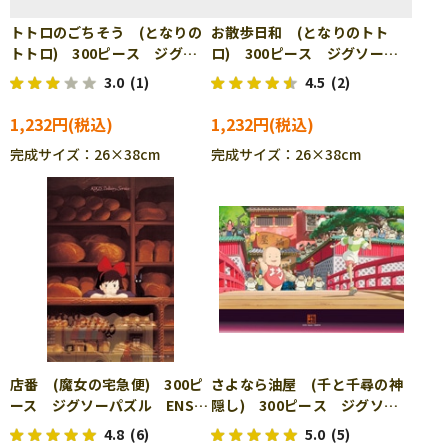
トトロのごちそう (となりの
お散歩日和 (となりのトト
トトロ) 300ピース ジグソ
ロ) 300ピース ジグソーパ
ーパズル ENS-300-211
ズル ENS-300-216
3.0
(1)
4.5
(2)
1,232円
1,232円
完成サイズ：26×38cm
完成サイズ：26×38cm
店番 (魔女の宅急便) 300ピ
さよなら油屋 (千と千尋の神
ース ジグソーパズル ENS-
隠し) 300ピース ジグソー
300-219
パズル ENS-300-223
4.8
(6)
5.0
(5)