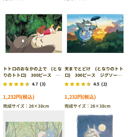
トトロのおなかの上で (とな
天までとどけ (となりのトト
りのトトロ) 300ピース ジ
ロ) 300ピース ジグソーパ
グソーパズル ENS-300-201
ズル ENS-300-202
4.7
(3)
4.5
(2)
1,232円
1,232円
完成サイズ：26×38cm
完成サイズ：26×38cm