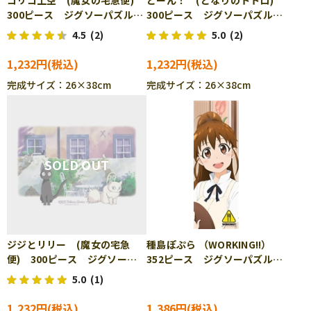
コリコ上空 (魔女の宅急便)
どーん！ (となりのトトロ)
300ピース ジグソーパズル
300ピース ジグソーパズル
ENS-300-249
ENS-300-270
4.5
(2)
5.0
(2)
1,232円
1,232円
完成サイズ：26×38cm
完成サイズ：26×38cm
ジジとリリー (魔女の宅急
種島ぽぷら （WORKING!!）
便) 300ピース ジグソーパ
352ピース ジグソーパズル
ズル ENS-300-271
ENS-352-01
5.0
(1)
1,232円
1,386円