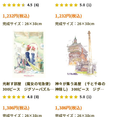
ズル ENS-300-278
ーパズル ENS-300-279
4.5
(6)
5.0
(1)
1,232円
1,232円
完成サイズ：26×38cm
完成サイズ：26×38cm
光射す部屋 (魔女の宅急便)
神々が集う湯屋 (千と千尋の
300ピース ジグソーパズル
神隠し) 300ピース ジグソ
ENS-300-280
ーパズル ENS-300-283
4.8
(8)
5.0
(1)
1,386円
1,386円
完成サイズ：26×38cm
完成サイズ：26×38cm