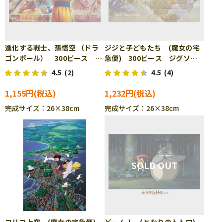
進化する戦士、孫悟空 （ドラ
ジジと子どもたち (魔女の宅
ゴンボール） 300ピース ジ
急便) 300ピース ジグソー
グソーパズル ENS-300-171
パズル ENS-300-244
4.5
(2)
4.5
(4)
1,155円
1,232円
完成サイズ：26×38cm
完成サイズ：26×38cm