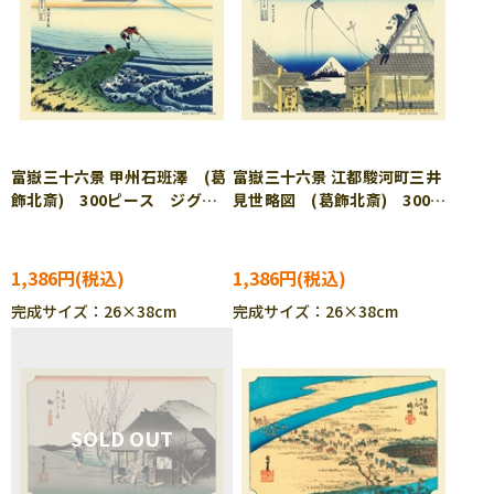
富嶽三十六景 甲州石班澤 (葛
富嶽三十六景 江都駿河町三井
飾北斎) 300ピース ジグソ
見世略図 (葛飾北斎) 300ピ
ーパズル CUT-300-054
ース ジグソーパズル CUT-
300-055
1,386円
1,386円
完成サイズ：26×38cm
完成サイズ：26×38cm