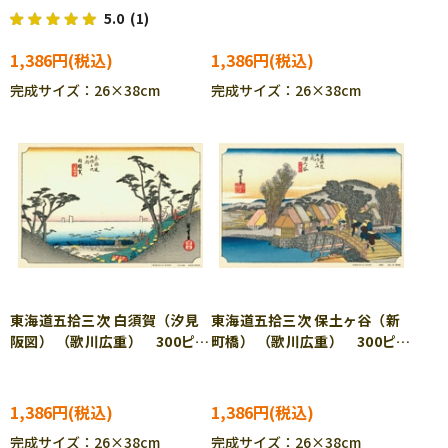
ース ジグソーパズル CUT-
ス ジグソーパズル CUT-
5.0
(1)
300-071
300-072
1,386円
1,386円
完成サイズ：26×38cm
完成サイズ：26×38cm
東海道五拾三次 白須賀（汐見
東海道五拾三次 保土ヶ谷（新
阪図） （歌川広重） 300ピー
町橋） （歌川広重） 300ピー
ス ジグソーパズル CUT-
ス ジグソーパズル CUT-
300-082
300-083
1,386円
1,386円
完成サイズ：26×38cm
完成サイズ：26×38cm