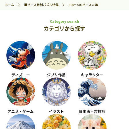
ホーム
■ピース数別パズル特集
300～500ピース未満
Category search
カテゴリから探す
ディズニー
ジブリ作品
キャラクター
アニメ・ゲーム
イラスト
日本画・吉祥柄