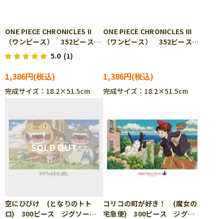
ONE PIECE CHRONICLES II
ONE PIECE CHRONICLES III
（ワンピース） 352ピース
（ワンピース） 352ピース
ジグソーパズル ENS-352-38
ジグソーパズル ENS-352-39
5.0
(1)
1,386円
1,386円
完成サイズ：18.2×51.5cm
完成サイズ：18.2×51.5cm
空にひびけ (となりのトト
コリコの町が好き！ (魔女の
ロ) 300ピース ジグソーパ
宅急便) 300ピース ジグソ