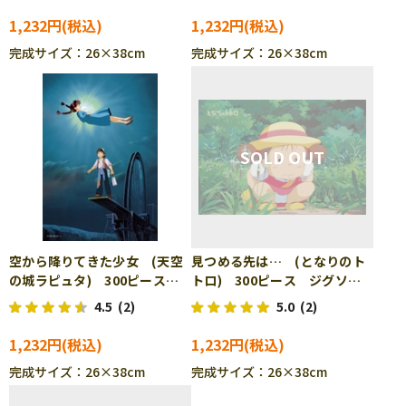
1,232円
1,232円
完成サイズ：26×38cm
完成サイズ：26×38cm
空から降りてきた少女 (天空
見つめる先は… (となりのト
の城ラピュタ) 300ピース
トロ) 300ピース ジグソー
ジグソーパズル ENS-300-
パズル ENS-300-231
4.5
(2)
5.0
(2)
227
1,232円
1,232円
完成サイズ：26×38cm
完成サイズ：26×38cm