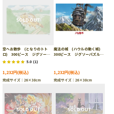
空へお散歩 (となりのトト
魔法の城 (ハウルの動く城)
ロ) 300ピース ジグソーパ
300ピース ジグソーパズル
ズル ENS-300-233
ENS-300-235
5.0
(1)
1,232円
1,232円
完成サイズ：26×38cm
完成サイズ：26×38cm