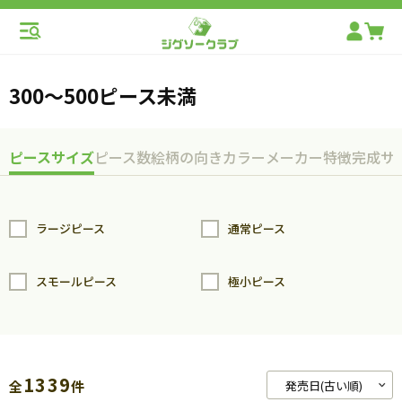
300～500ピース未満
ピースサイズ
ピース数
絵柄の向き
カラー
メーカー
特徴
完成サ
ラージピース
通常ピース
スモールピース
極小ピース
1339
全
件