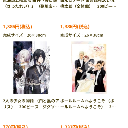
東海道五拾三次 由井「薩た嶺
田んぼアート 田舎館村2017年
（さったれい）」 （歌川広
桃太郎（全体像） 300ピー
重） 300ピース ジグソーパ
ス ジグソーパズル CUT-
ズル CUT-300-137
300-157
1,386円
1,386円
完成サイズ：26×38cm
完成サイズ：26×38cm
2人の少女の物語 （白と黒のア
ボールルームへようこそ （ボ
リス） 300ピース ジグソー
ールルームへようこそ） 300
パズル EPO-26-276
ピース ジグソーパズル
ENS-300-1317
770円
1,232円