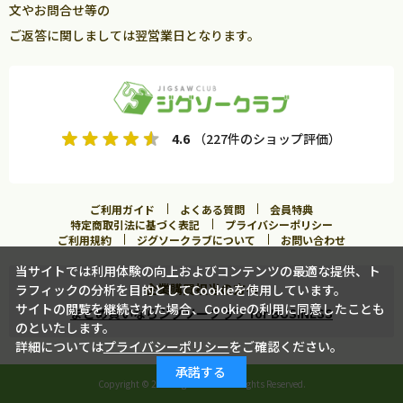
文やお問合せ等の
ご返答に関しましては翌営業日となります。
4.6
（227件のショップ評価）
ご利用ガイド
よくある質問
会員特典
特定商取引法に基づく表記
プライバシーポリシー
ご利用規約
ジグソークラブについて
お問い合わせ
当サイトでは利用体験の向上およびコンテンツの最適な提供、ト
企業購買担当の方へ
ラフィックの分析を目的としてCookieを使用しています。
サイトの閲覧を継続された場合、Cookieの利用に同意したことも
まとめ買いならジグソークラブ for BUSINESS
のといたします。
詳細については
プライバシーポリシー
をご確認ください。
承諾する
Copyright ©
2026 Jigsawclub. All Rights Reserved.