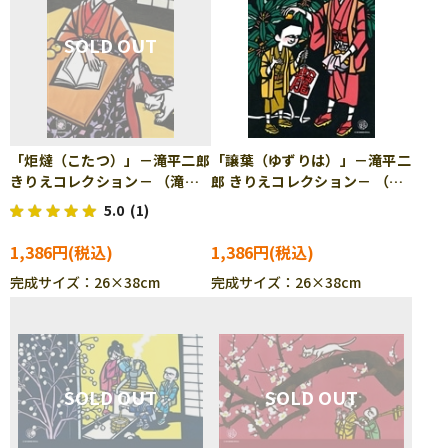
「炬燵（こたつ）」－滝平二郎
「譲葉（ゆずりは）」－滝平二
きりえコレクション－ （滝平
郎 きりえコレクション－ （滝
二郎） 300ピース ジグソー
平二郎） 300ピース ジグソ
5.0
(1)
パズル CUT-300-163
ーパズル CUT-300-164
1,386円
1,386円
完成サイズ：26×38cm
完成サイズ：26×38cm