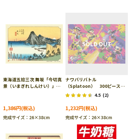
東海道五拾三次 舞坂「今切真
ナワバリバトル
景（いまぎれしんけい）」
（Splatoon） 300ピース
（歌川広重） 300ピース ジ
ジグソーパズル ENS-300-
4.5
(2)
グソーパズル CUT-300-131
1195
1,386円
1,232円
完成サイズ：26×38cm
完成サイズ：26×38cm