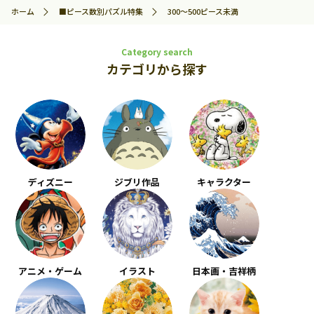
ホーム
■ピース数別パズル特集
300～500ピース未満
Category search
カテゴリから探す
ディズニー
ジブリ作品
キャラクター
アニメ・ゲーム
イラスト
日本画・吉祥柄