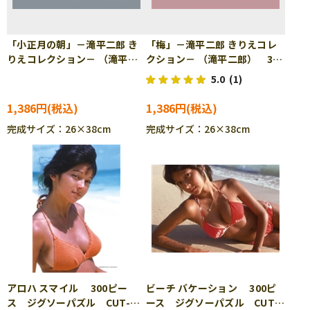
「小正月の朝」－滝平二郎 き
「梅」－滝平二郎 きりえコレ
りえコレクション－ （滝平二
クション－ （滝平二郎） 300
郎） 300ピース ジグソーパ
ピース ジグソーパズル
5.0
(1)
ズル CUT-300-165
CUT-300-166
1,386円
1,386円
完成サイズ：26×38cm
完成サイズ：26×38cm
アロハ スマイル 300ピー
ビーチ バケーション 300ピ
ス ジグソーパズル CUT-
ース ジグソーパズル CUT-