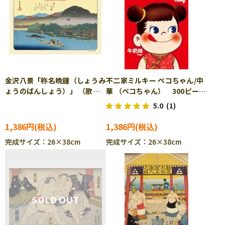
金沢八景「称名晩鐘（しょうみ
不二家ミルキー ペコちゃん/中
ょうのばんしょう）」 （歌川
華 （ペコちゃん） 300ピー
広重） 300ピース ジグソー
ス ジグソーパズル CUT-
5.0
(1)
パズル CUT-300-139
300-128
1,386円
1,386円
完成サイズ：26×38cm
完成サイズ：26×38cm