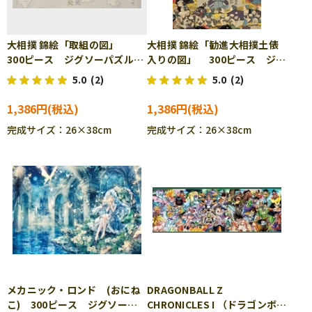
大相撲 錦絵「取組の図」
大相撲 錦絵「勧進大相撲土俵
300ピース ジグソーパズル
入りの図」 300ピース ジグ
CUT-300-145
ソーパズル CUT-300-146
5.0
(2)
5.0
(2)
1,386円
1,386円
完成サイズ：26×38cm
完成サイズ：26×38cm
メカニック・ロンド (おにね
DRAGONBALL Z
こ) 300ピース ジグソーパ
CHRONICLES I （ドラゴンボー