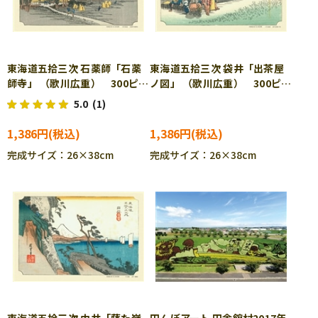
東海道五拾三次 石薬師「石薬
東海道五拾三次 袋井「出茶屋
師寺」 （歌川広重） 300ピー
ノ図」 （歌川広重） 300ピー
ス ジグソーパズル CUT-
ス ジグソーパズル CUT-
5.0
(1)
300-134
300-135
1,386円
1,386円
完成サイズ：26×38cm
完成サイズ：26×38cm