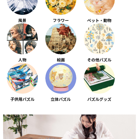
風景
フラワー
ペット・動物
人物
絵画
その他パズル
子供用パズル
立体パズル
パズルグッズ