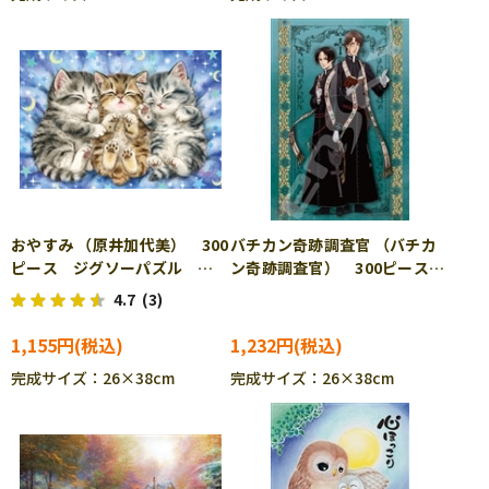
おやすみ （原井加代美） 300
バチカン奇跡調査官 （バチカ
ピース ジグソーパズル
ン奇跡調査官） 300ピース
BEV-33-137
ジグソーパズル ENS-300-
4.7
(3)
1316
1,155円
1,232円
完成サイズ：26×38cm
完成サイズ：26×38cm