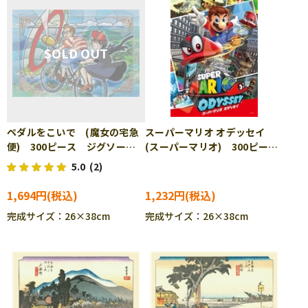
ペダルをこいで (魔女の宅急
スーパーマリオ オデッセイ
便) 300ピース ジグソーパ
(スーパーマリオ) 300ピー
ズル ENS-300-AC037
ス ジグソーパズル ENS-
5.0
(2)
300-1323
1,694円
1,232円
完成サイズ：26×38cm
完成サイズ：26×38cm