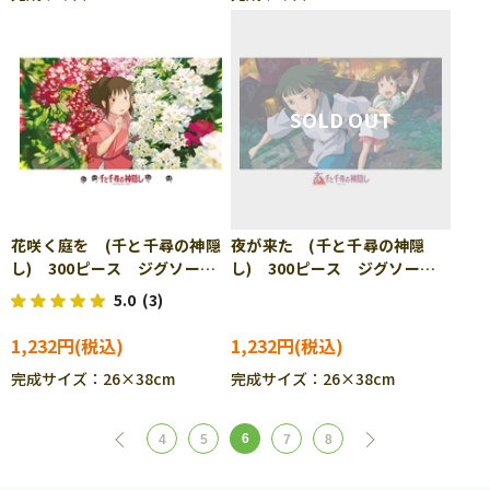
花咲く庭を (千と千尋の神隠
夜が来た (千と千尋の神隠
し) 300ピース ジグソーパ
し) 300ピース ジグソーパ
ズル ENS-300-416
ズル ENS-300-417
5.0
(3)
1,232円
1,232円
完成サイズ：26×38cm
完成サイズ：26×38cm
6
4
5
7
8