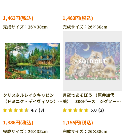
300-149
300-150
1,463円
1,463円
完成サイズ：26×38cm
完成サイズ：26×38cm
クリスタルレイクキャビン
月夜であそぼう （原井加代
（ドミニク・デイヴィソン）
美） 300ピース ジグソーパ
300ピース ジグソーパズル
ズル BEV-33-148
4.7
(3)
5.0
(2)
APP-300-334
1,386円
1,155円
完成サイズ：26×38cm
完成サイズ：26×38cm