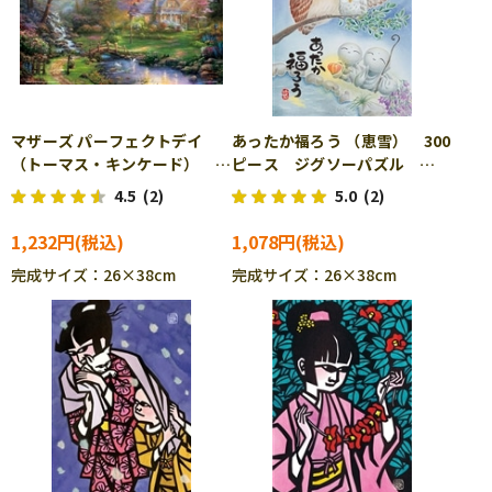
マザーズ パーフェクトデイ
あったか福ろう （恵雪） 300
（トーマス・キンケード）
ピース ジグソーパズル
300ピース ジグソーパズル
APP-300-332
4.5
(2)
5.0
(2)
BEV-93-128
1,232円
1,078円
完成サイズ：26×38cm
完成サイズ：26×38cm