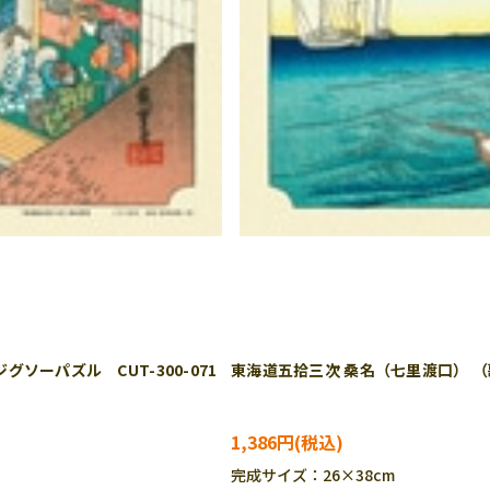
ソーパズル CUT-300-071
東海道五拾三次 桑名（七里渡口） （歌
1,386円
完成サイズ：26×38cm