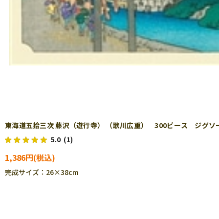
東海道五拾三次 藤沢（遊行寺） （歌川広重） 300ピース ジグソーパズ
5.0
(1)
1,386円
完成サイズ：26×38cm