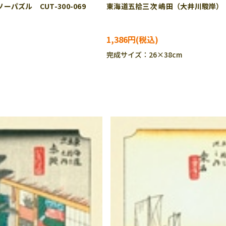
ズル CUT-300-069
東海道五拾三次 嶋田（大井川駿岸） （
1,386円
完成サイズ：26×38cm