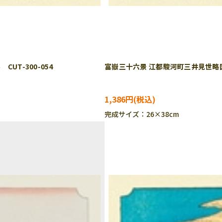
UT-300-054
富嶽三十六景 江都駿河町三井見世略図 
1,386円
完成サイズ：26×38cm