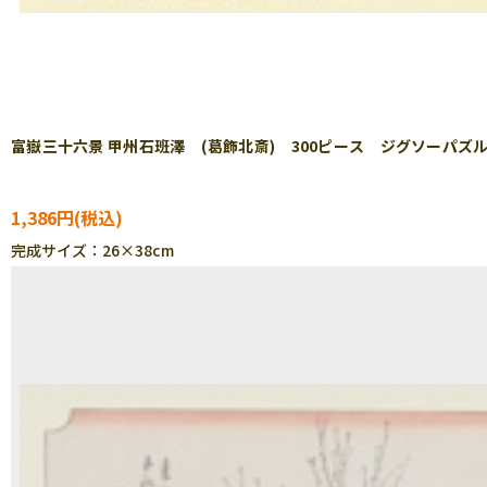
富嶽三十六景 甲州石班澤 (葛飾北斎) 300ピース ジグソーパズル C
1,386円
完成サイズ：26×38cm