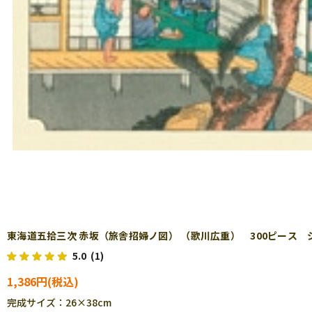
東海道五拾三次 赤坂（旅舎招婦ノ図） （歌川広重） 300ピース ジグ
5.0
(1)
1,386円
完成サイズ：26×38cm