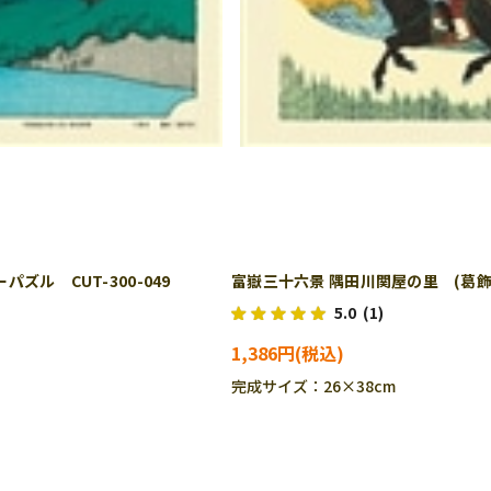
ル CUT-300-049
富嶽三十六景 隅田川関屋の里 (葛飾北
5.0
(1)
1,386円
完成サイズ：26×38cm