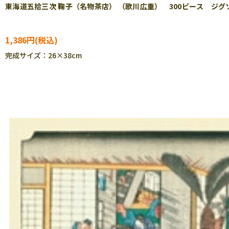
東海道五拾三次 鞠子（名物茶店） （歌川広重） 300ピース ジグソーパ
1,386円
完成サイズ：26×38cm