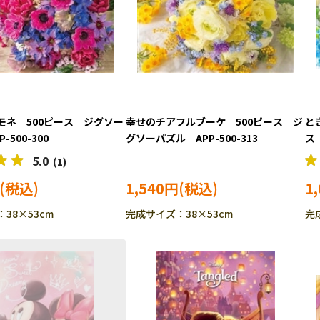
モネ 500ピース ジグソー
幸せのチアフルブーケ 500ピース ジ
と
-500-300
グソーパズル APP-500-313
ス
5.0
(1)
1,540円
1
38×53cm
完成サイズ：38×53cm
完