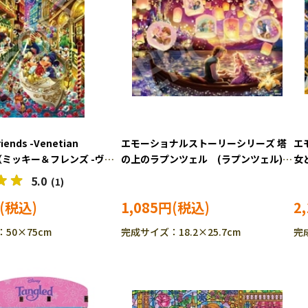
iends -Venetian
エモーショナルストーリーシリーズ 塔
エ
y-（ミッキー＆フレンズ -ヴェ
の上のラプンツェル (ラプンツェル)
女
 ジャーニー-） (ミッキー
108ピース ジグソーパズル EPO-72-
獣
5.0
(1)
 1000ピース ジグソーパ
401
EP
1,085円
2
7-709s
50×75cm
完成サイズ：18.2×25.7cm
完