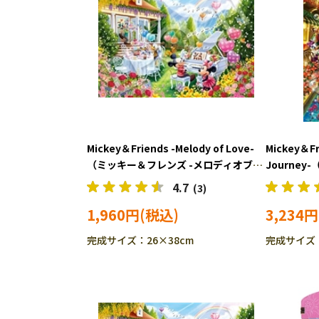
Mickey＆Friends -Melody of Love-
Mickey＆Fr
（ミッキー＆フレンズ -メロディオブラ
Journe
ブ-） (ミッキー＆フレンズ) 300ピー
ネツィアン
4.7
(3)
ス ジグソーパズル EPO-73-410s
＆フレンズ)
1,960円
3,234円
ズル EPO-9
完成サイズ：26×38cm
完成サイズ：