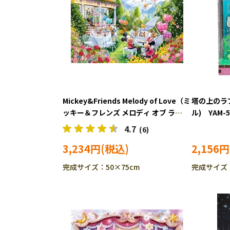
Mickey&Friends Melody of Love（ミ
塔の上のラ
ッキー＆フレンズ メロディ オブ ラ
ル) YAM-5
ブ） (ミッキー＆フレンズ) 1000ピ
4.7
(6)
ース ジグソーパズル EPO-97-703s
3,234円
2,156円
完成サイズ：50×75cm
完成サイズ：H