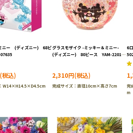
ニー (ディズニー) 68ピ
グラスモザイク -ミッキー＆ミニー-
6
07635
(ディズニー) 80ピース YAM-2201-
50
70
2,310円
1
14×H14.5×D4.5cm
完成サイズ：直径10cm×高さ7cm
完成
m