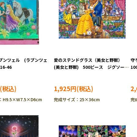
プンツェル (ラプンツェ
愛のステンドグラス（美女と野獣）
守
16-46
(美女と野獣) 500ピース ジグソーパ
1
ズル TEN-DSG500-704
10
1,925円
2
9.5×W7.5×D6cm
完成サイズ：25×36cm
完