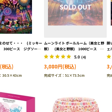
をのせて・・・ (ミッキー
ムーンライト ボールルーム（美女と野
願
) 300ピース ジグソーパ
獣） (美女と野獣) 1000ピース ジ
ェ
D300-713 ［CP-FW］
グソーパズル TEN-D1000-868
ス
5.0
(4)
3,080円
3
30.5×43cm
完成サイズ：51×73.5cm
完