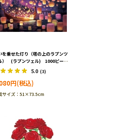
いを乗せた灯り（塔の上のラプンツ
ル） (ラプンツェル) 1000ピー
 ジグソーパズル TEN-D1000-877
5.0
(3)
,080円
成サイズ：51×73.5cm