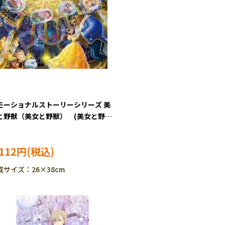
モーショナルストーリーシリーズ 美
と野獣（美女と野獣） (美女と野
) 300ピース ジグソーパズル
O-73-313
,112円
成サイズ：26×38cm