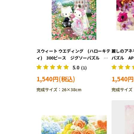
スウィート ウエディング (ハローキテ
麗しのアネ
ィ) 300ピース ジグソーパズル
パズル APP
BEV-300-122
5.0
(1)
1,540円
1,540円
完成サイズ：26×38cm
完成サイズ：