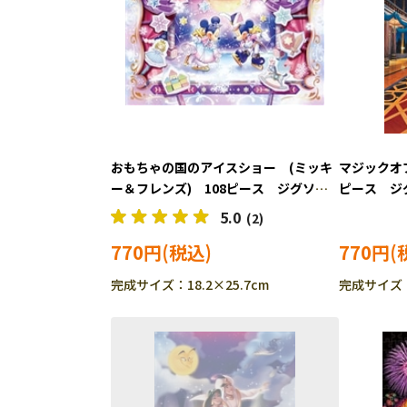
おもちゃの国のアイスショー (ミッキ
マジックオブ
ー＆フレンズ) 108ピース ジグソー
ピース ジグ
パズル TEN-D108-816
839
5.0
(2)
770円
770円
完成サイズ：18.2×25.7cm
完成サイズ：1