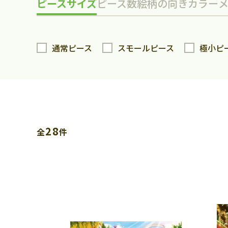
ピースサイズ
ピース数
絵柄の向き
カラー
通常ピース
スモールピース
極小ピ
28
全
件