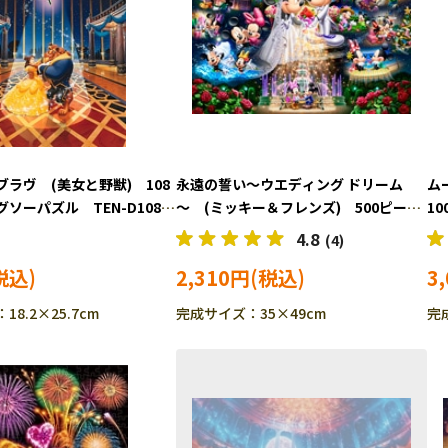
ラヴ (美女と野獣) 108
永遠の誓い～ウエディング ドリーム
ム
ソーパズル TEN-D108-
～ (ミッキー＆フレンズ) 500ピー
1
ス ジグソーパズル TEN-D500-
D1
4.8
(4)
430 ［CP-FW］
2,310円
3
8.2×25.7cm
完成サイズ：35×49cm
完