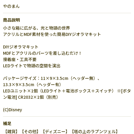
やのまん
商品説明
小さな箱に広がる、光と物語の世界
アクリルとMDF素材を使った簡易DIYジオラマキット
DIYジオラマキット
MDFとアクリルのパーツを差し込むだけ！
接着座・工具不要
LEDライトで物語の空間を演出
パッケージサイズ：11×9×3.5cm（ヘッダー無）、
13.3×9×3.5cm（ヘッダー有）
LEDユニット×1個（LEDライト＋電池ボックス＋スイッチ） ※[ボタ
ン電池] CR2032×1個（別売）
(C)Disney
補足
【雑貨】【その他】【ディズニー】【塔の上のラプンツェル】