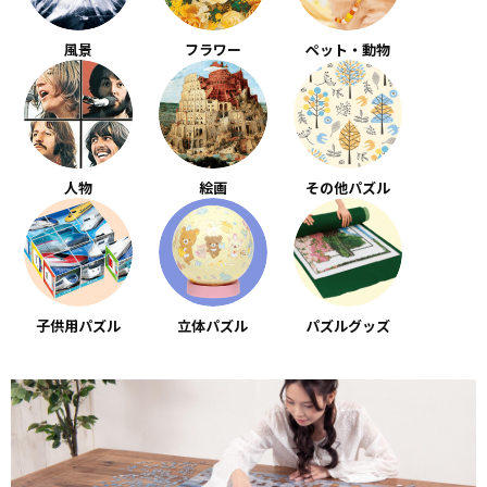
風景
フラワー
ペット・動物
人物
絵画
その他パズル
子供用パズル
立体パズル
パズルグッズ