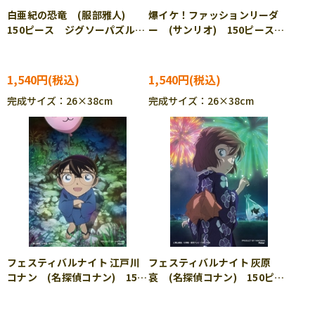
白亜紀の恐竜 (服部雅人)
爆イケ！ファッションリーダ
150ピース ジグソーパズル
ー (サンリオ) 150ピース
BEV-150L-006 ［CP-SU］
ジグソーパズル BEV-150L-
［CP-IT］
007
1,540円
1,540円
完成サイズ：26×38cm
完成サイズ：26×38cm
フェスティバルナイト 江戸川
フェスティバルナイト 灰原
コナン (名探偵コナン) 150
哀 (名探偵コナン) 150ピー
ピース ジグソーパズル
ス ジグソーパズル YAM-
YAM-2308-78
2308-79 ［CP-FW］