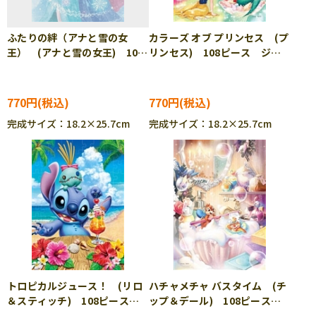
ふたりの絆（アナと雪の女
カラーズ オブ プリンセス (プ
王） (アナと雪の女王) 108
リンセス) 108ピース ジグ
ピース ジグソーパズル
ソーパズル TEN-D108-078
TEN-D108-077
770円
770円
完成サイズ：18.2×25.7cm
完成サイズ：18.2×25.7cm
トロピカルジュース！ (リロ
ハチャメチャ バスタイム (チ
＆スティッチ) 108ピース
ップ＆デール) 108ピース
ジグソーパズル TEN-D108-
ジグソーパズル TEN-D108-