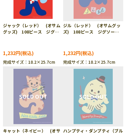
ジャック（レッド） (オサム
ジル（レッド） (オサムグッ
グッズ) 108ピース ジグソ
ズ) 108ピース ジグソーパ
ーパズル APP-108-099
ズル APP-108-100
1,232円
1,232円
完成サイズ：18.2×25.7cm
完成サイズ：18.2×25.7cm
キャット（ネイビー） (オサ
ハンプティ・ダンプティ（ブル