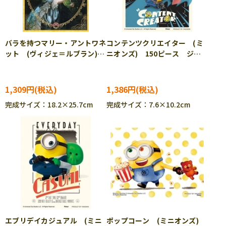
バラを持つマリー・アントワネ
コンテンツクリエイター (ミ
ット (ヴィジェ＝ルブラン)
ニオンズ) 150ピース ジグ
108ピース ジグソーパズル
ソーパズル YAM-2308-87
APP-108-104
1,309円
1,386円
完成サイズ：18.2×25.7cm
完成サイズ：7.6×10.2cm
エブリデイカジュアル (ミニ
ポップコーン (ミニオンズ)