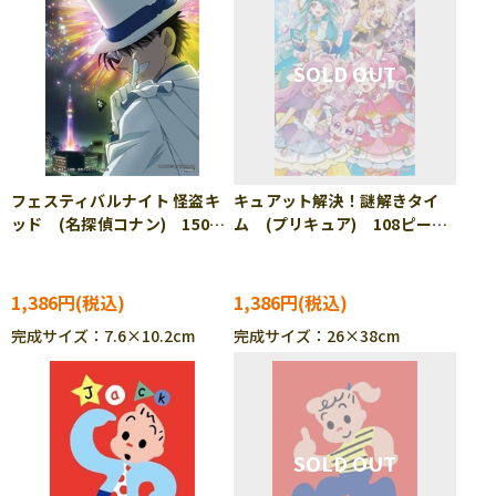
フェスティバルナイト 怪盗キ
キュアット解決！謎解きタイ
ッド (名探偵コナン) 150ピ
ム (プリキュア) 108ピー
ース ジグソーパズル YAM-
ス ジグソーパズル ENS-
2308-82 ［CP-FW］
108-L929
1,386円
1,386円
完成サイズ：7.6×10.2cm
完成サイズ：26×38cm