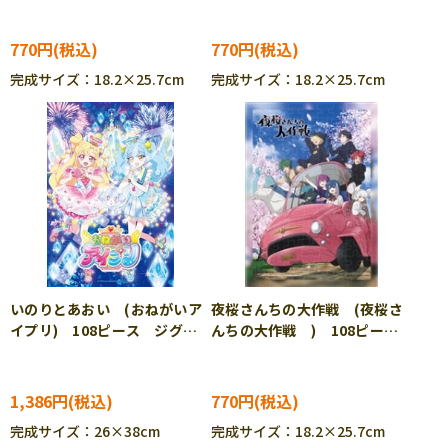
079
080
770円
770円
完成サイズ：18.2×25.7cm
完成サイズ：18.2×25.7cm
いのりとあおい (おねがいア
夜桜さんちの大作戦 (夜桜さ
イプリ) 108ピース ジグソ
んちの大作戦 ) 108ピー
ーパズル ENS-108-L931
ス ジグソーパズル TEN-
T108-467
1,386円
770円
完成サイズ：26×38cm
完成サイズ：18.2×25.7cm