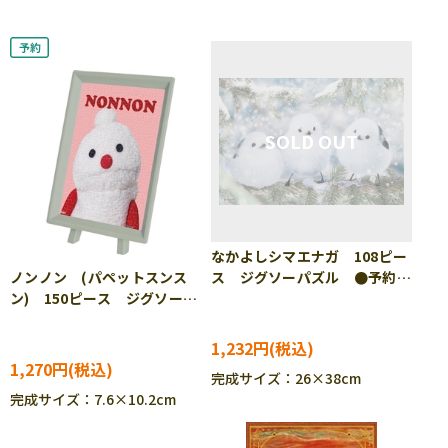
なかよしシマエナガ 108ピー
ノンノン (パペットスンス
ス ジグソーパズル ●予約
ン) 150ピース ジグソーパ
YAM-01-2098
ズル ●予約 ENS-MA-134
1,232円
1,270円
完成サイズ：26×38cm
完成サイズ：7.6×10.2cm