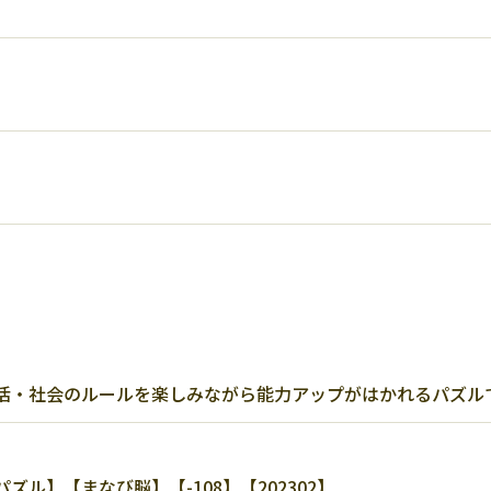
活・社会のルールを楽しみながら能力アップがはかれるパズル
ル】【まなび脳】【-108】【202302】