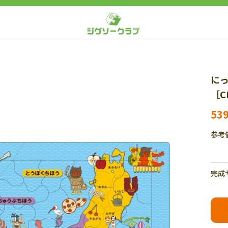
にっ
［C
53
参考
完成