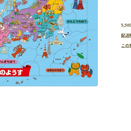
5,
配送
この