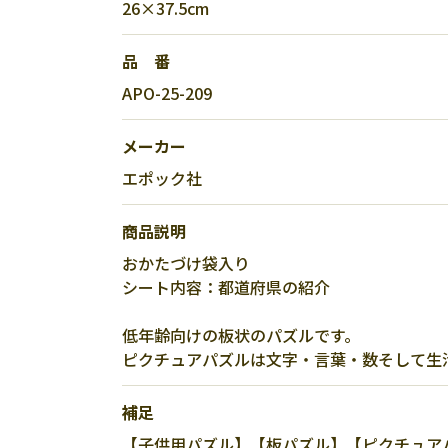
26×37.5cm
品 番
APO-25-209
メーカー
エポック社
商品説明
おかたづけ袋入り
シート内容：都道府県の紹介
低年齢向けの板状のパズルです。
ピクチュアパズルは文字・言葉・数そして生
補足
【子供用パズル】【板パズル】【ピクチュアパズ