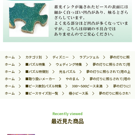
ホーム
カテゴリ別
ディズニー
ラプンツェル
夢の灯りに照らさ
ホーム
■パズル特集
ウェディング特集
夢の灯りに照らされて(塔の上
ホーム
■パズル特徴別
光るパズル
夢の灯りに照らされて(塔の上のラ
ホーム
■取り扱いメーカー
やのまん
夢の灯りに照らされて(塔の上の
ホーム
■ピース数別パズル特集
300～500ピース未満
夢の灯りに照ら
ホーム
■ピースサイズ別一覧
極小ピース系
夢の灯りに照らされて(塔
Recently viewed
最近見た商品