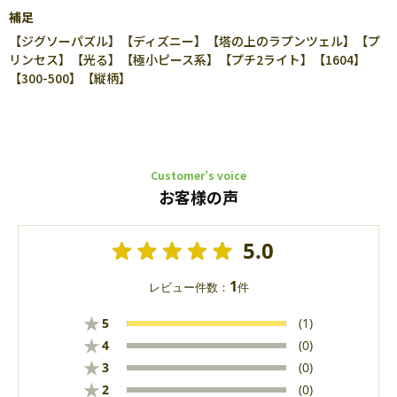
補足
【ジグソーパズル】【ディズニー】【塔の上のラプンツェル】【プ
リンセス】【光る】【極小ピース系】【プチ2ライト】【1604】
【300-500】【縦柄】
Customer’s voice
お客様の声
5.0
1
レビュー件数：
件
★
5
(1)
★
4
(0)
★
3
(0)
★
2
(0)