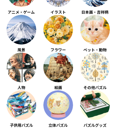
アニメ・ゲーム
イラスト
日本画・吉祥柄
風景
フラワー
ペット・動物
人物
絵画
その他パズル
子供用パズル
立体パズル
パズルグッズ