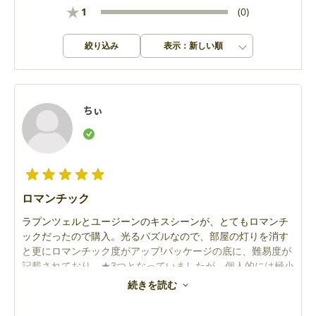
★
1
(0)
絞り込み
表示：新しい順
ちぃ
ロマンチック
ラプンツェルとユージーンのキスシーンが、とてもロマンチ
ックだったので購入。光るパズルなので、部屋の灯りを消す
と更にロマンチック度がアップ!パッケージの底に、難易度が
記載されており、★3つとなっていましたが、個人的には極小
ピースは苦手なため、★5つというところです。脳をかなり使
続きを読む
うので、ぐっすり眠れます(笑)