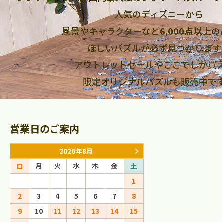
人気のディズニーから
風景やキャラクターなど
6,000点以上
の
ほしいパズルが必ず見つかります
アウトレットセールやここでしか買
限定オリジナルパズルも販売中で
営業日のご案内
2026年8月
2026年9
月
火
水
木
金
月
火
水
日
土
日
1
1
2
2
3
4
5
6
7
8
6
7
8
9
9
10
11
12
13
14
15
13
14
15
16