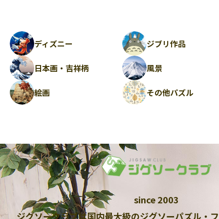
ディズニー
ジブリ作品
日本画・吉祥柄
風景
絵画
その他パズル
since 2003
ジグソークラブは国内最大級のジグソーパズル・フ