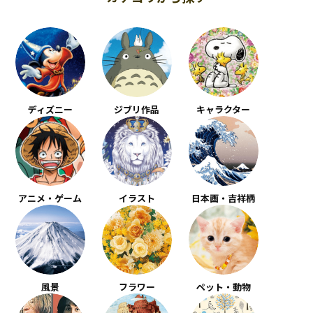
ディズニー
ジブリ作品
キャラクター
アニメ・ゲーム
イラスト
日本画・吉祥柄
風景
フラワー
ペット・動物