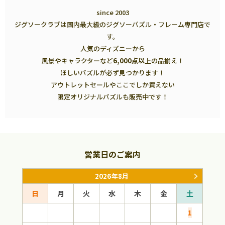
since 2003
ジグソークラブは国内最大級のジグソーパズル・フレーム専門店で
す。
人気のディズニーから
風景やキャラクターなど
6,000点以上
の品揃え！
ほしいパズルが必ず見つかります！
アウトレットセールやここでしか買えない
限定オリジナルパズルも販売中です！
営業日のご案内
2026年8月
日
月
火
水
木
金
土
日
1