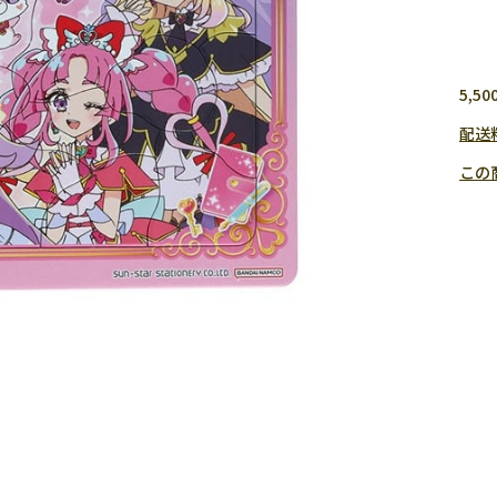
5,
配送
この