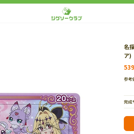
名探
ア)
53
参考
完成