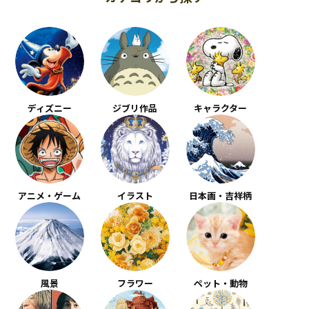
ディズニー
ジブリ作品
キャラクター
アニメ・ゲーム
イラスト
日本画・吉祥柄
風景
フラワー
ペット・動物