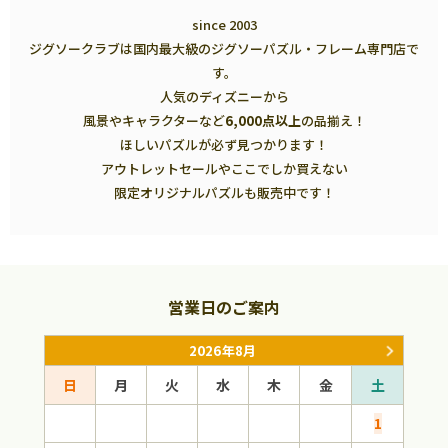
since 2003
ジグソークラブは国内最大級のジグソーパズル・フレーム専門店で
す。
人気のディズニーから
風景やキャラクターなど
6,000点以上
の品揃え！
ほしいパズルが必ず見つかります！
アウトレットセールやここでしか買えない
限定オリジナルパズルも販売中です！
営業日のご案内
2026年8月
日
月
火
水
木
金
土
日
1