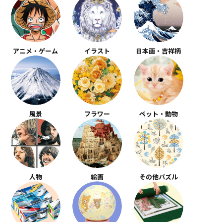
アニメ・ゲーム
イラスト
日本画・吉祥柄
風景
フラワー
ペット・動物
人物
絵画
その他パズル