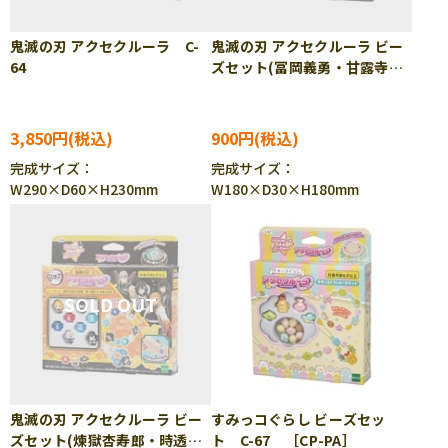
鬼滅の刃 アクセクルーラ C-
鬼滅の刃 アクセクルーラ ビー
64
ズセット(冨岡義勇・甘露寺蜜
璃・不死川実弥・悲鳴嶼行
冥) C-65
3,850円
900円
完成サイズ：
完成サイズ：
W290×D60×H230mm
W180×D30×H180mm
鬼滅の刃 アクセクルーラ ビー
すみっコぐらし ビーズセッ
ズセット(煉獄杏寿郎・時透無
ト C-67 ［CP-PA］