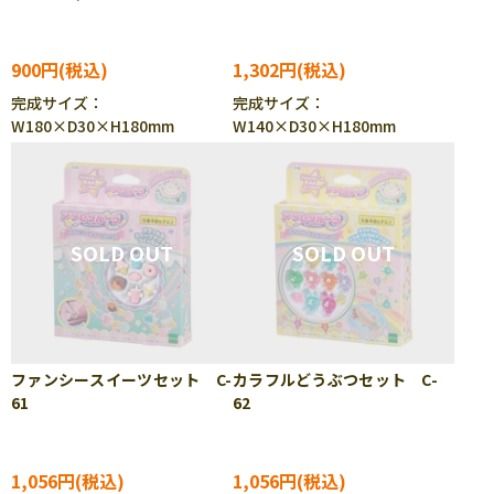
一郎・宇髄天元・伊黒小芭
内) C-66
900円
1,302円
完成サイズ：
完成サイズ：
W180×D30×H180mm
W140×D30×H180mm
ファンシースイーツセット C-
カラフルどうぶつセット C-
61
62
1,056円
1,056円