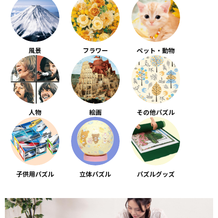
風景
フラワー
ペット・動物
人物
絵画
その他パズル
子供用パズル
立体パズル
パズルグッズ