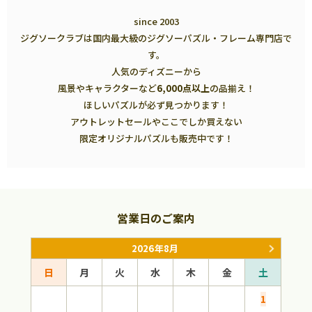
since 2003
ジグソークラブは国内最大級のジグソーパズル・フレーム専門店で
す。
人気のディズニーから
風景やキャラクターなど
6,000点以上
の品揃え！
ほしいパズルが必ず見つかります！
アウトレットセールやここでしか買えない
限定オリジナルパズルも販売中です！
営業日のご案内
2026年8月
日
月
火
水
木
金
土
日
1