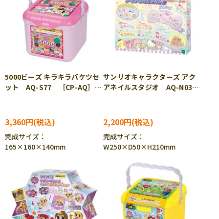
5000ビーズ キラキラバケツセ
サンリオキャラクターズ アク
ット AQ-S77 ［CP-AQ］
アネイルスタジオ AQ-N03
［CP-PA］
［CP-PA］
3,360円
2,200円
完成サイズ：
完成サイズ：
165×160×140mm
W250×D50×H210mm