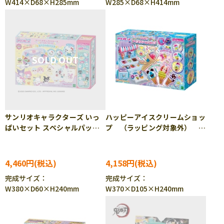
W414×D68×H285mm
W285×D68×H414mm
サンリオキャラクターズ いっ
ハッピーアイスクリームショッ
ぱいセット スペシャルパッ
プ （ラッピング対象外）
ク AQ-S105 ［CP-AQ］
AQ-S103 ［CP-AQ］［CP-
［CP-PA］
PA］
4,460円
4,158円
完成サイズ：
完成サイズ：
W380×D60×H240mm
W370×D105×H240mm