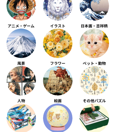
アニメ・ゲーム
イラスト
日本画・吉祥柄
風景
フラワー
ペット・動物
人物
絵画
その他パズル