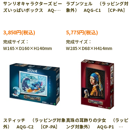
サンリオキャラクターズ ビー
ラプンツェル （ラッピング対
ズいっぱいボックス AQ-
象外） AQG-C1 ［CP-PA］
S107 ［CP-PA］
3,850円
5,775円
完成サイズ：
完成サイズ：
W165×D160×H140mm
W285×D68×H414mm
スティッチ （ラッピング対象
真珠の耳飾りの少女 （ラッピ
外） AQG-C2 ［CP-PA］
ング対象外） AQG-P1
［CP-PA］