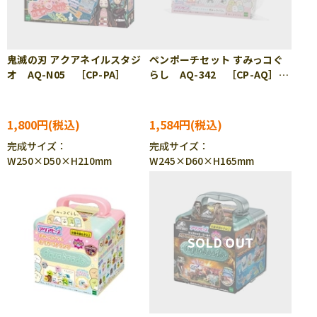
鬼滅の刃 アクアネイルスタジ
ペンポーチセット すみっコぐ
オ AQ-N05 ［CP-PA］
らし AQ-342 ［CP-AQ］
［CP-PA］
1,800円
1,584円
完成サイズ：
完成サイズ：
W250×D50×H210mm
W245×D60×H165mm