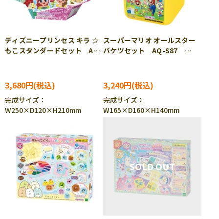
ディズニープリンセス キラ ☆
スーパーマリオ オールスター
もこスタンダードセット AQ-
バケツセット AQ-S87
S85 ［CP-AQ］［CP-PA］
［CP-AQ］［CP-PA］
3,680円
3,240円
完成サイズ：
完成サイズ：
W250×D120×H210mm
W165×D160×H140mm