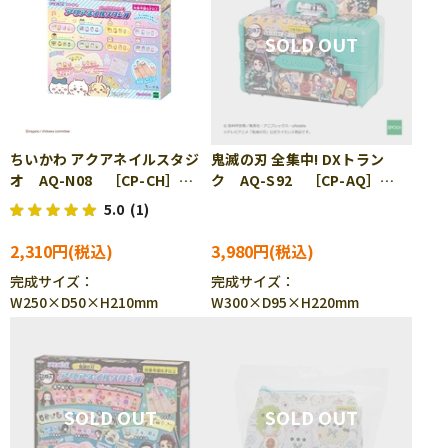
ちいかわ アクアネイルスタジ
鬼滅の刃 全集中! DXトラン
オ AQ-N08 ［CP-CH］
ク AQ-S92 ［CP-AQ］
［CP-PA］
［CP-PA］
5.0
(1)
2,310円
3,980円
完成サイズ：
完成サイズ：
W250×D50×H210mm
W300×D95×H220mm