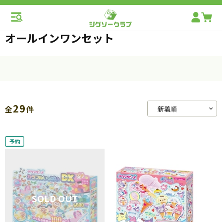
オールインワンセット
29
全
件