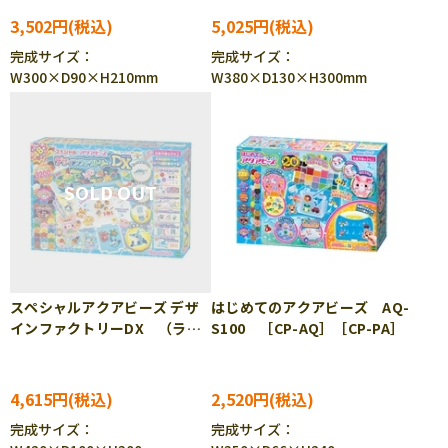
3,502円
5,025円
完成サイズ：
完成サイズ：
W300×D90×H210mm
W380×D130×H300mm
スペシャルアクアビーズ デザ
はじめてのアクアビーズ AQ-
インファクトリーDX （ラッ
S100 ［CP-AQ］［CP-PA］
ピング対象外） AQ-S97
［CP-AQ］［CP-PA］
4,615円
2,520円
完成サイズ：
完成サイズ：