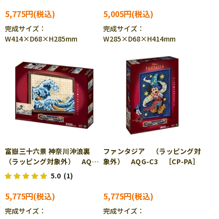
5,775円
5,005円
完成サイズ：
完成サイズ：
W414×D68×H285mm
W285×D68×H414mm
富嶽三十六景 神奈川沖浪裏
ファンタジア （ラッピング対
（ラッピング対象外） AQG-
象外） AQG-C3 ［CP-PA］
P2 ［CP-PA］
5.0
(1)
5,775円
5,775円
完成サイズ：
完成サイズ：