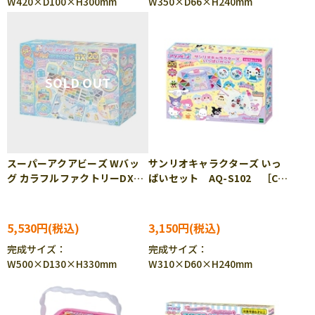
W420×D100×H300mm
W350×D66×H240mm
スーパーアクアビーズ Wバッ
サンリオキャラクターズ いっ
グ カラフルファクトリーDX
ぱいセット AQ-S102 ［CP-
（ラッピング対象外） AQ-
AQ］［CP-PA］
S101 ［CP-AQ］［CP-PA］
5,530円
3,150円
完成サイズ：
完成サイズ：
W500×D130×H330mm
W310×D60×H240mm