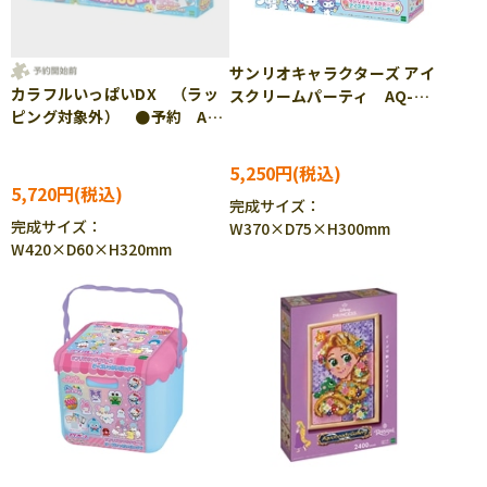
サンリオキャラクターズ アイ
カラフルいっぱいDX （ラッ
スクリームパーティ AQ-
ピング対象外） ●予約 AQ-
S106 ［CP-PA］
S108 ［CP-AQ］［CP-PA］
5,250円
5,720円
完成サイズ：
完成サイズ：
W370×D75×H300mm
W420×D60×H320mm