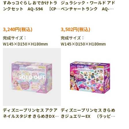
すみっコぐらし おでかけトラ
ジュラシック・ワールド アド
ンクセット AQ-S94 ［CP-
ベンチャートランク AQ-
AQ］［CP-PA］
S95 ［CP-AQ］［CP-SU］
［CP-PA］
3,240円
3,502円
完成サイズ：
完成サイズ：
W145×D150×H180mm
W145×D150×H180mm
ディズニープリンセス アクア
ディズニープリンセス きらめ
ネイルスタジオ きらめきDX
きジュエリーEX （ラッピン
AQ-N06 ［CP-PA］
グ対象外） AQ-S96 ［CP-
AQ］［CP-PA］