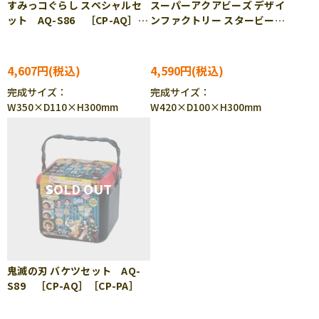
すみっコぐらし スペシャルセ
スーパーアクアビーズ デザイ
ット AQ-S86 ［CP-AQ］
ンファクトリー スタービーズ
［CP-PA］
いっぱいDX （ラッピング対
象外） AQ-S88 ［CP-AQ］
［CP-PA］
4,607円
4,590円
完成サイズ：
完成サイズ：
W350×D110×H300mm
W420×D100×H300mm
鬼滅の刃 バケツセット AQ-
S89 ［CP-AQ］［CP-PA］