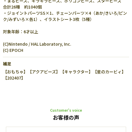
・まるビーズ、キラキラビーズ、ポリゴンビーズ、スタービーズ
合計26種 約1040個
・ジョイントパーツSS×1、チェーンパーツ×4（あか/きいろ/ピン
ク/みずいろ×各1）、イラストシート3枚（5種）
対象年齢：6才以上
(C)Nintendo / HAL Laboratory, Inc.
(C) EPOCH
補足
【おもちゃ】【アクアビーズ】【キャラクター】【星のカービィ】
【202407】
Customer’s voice
お客様の声