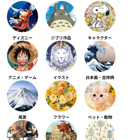
ディズニー
ジブリ作品
キャラクター
アニメ・ゲーム
イラスト
日本画・吉祥柄
風景
フラワー
ペット・動物