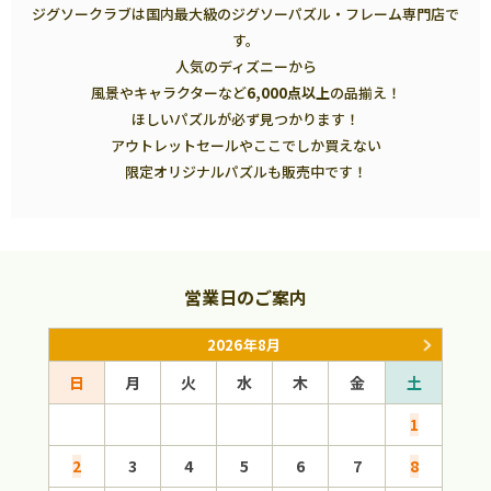
ジグソークラブは国内最大級のジグソーパズル・フレーム専門店で
す。
人気のディズニーから
風景やキャラクターなど
6,000点以上
の品揃え！
ほしいパズルが必ず見つかります！
アウトレットセールやここでしか買えない
限定オリジナルパズルも販売中です！
営業日のご案内
2026年8月
日
月
火
水
木
金
土
日
1
2
3
4
5
6
7
8
6