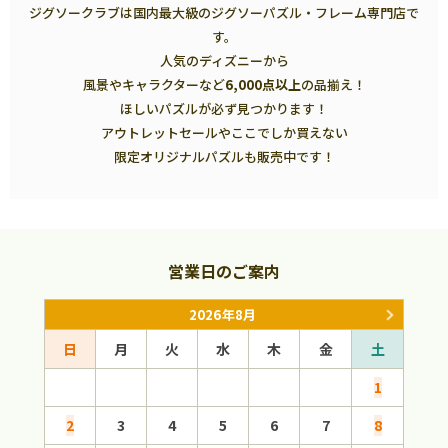
ジグソークラブは国内最大級のジグソーパズル・フレーム専門店で
す。
人気のディズニーから
風景やキャラクターなど
6,000点以上
の品揃え！
ほしいパズルが必ず見つかります！
アウトレットセールやここでしか買えない
限定オリジナルパズルも販売中です！
営業日のご案内
2026年8月
日
月
火
水
木
金
土
日
1
2
3
4
5
6
7
8
6