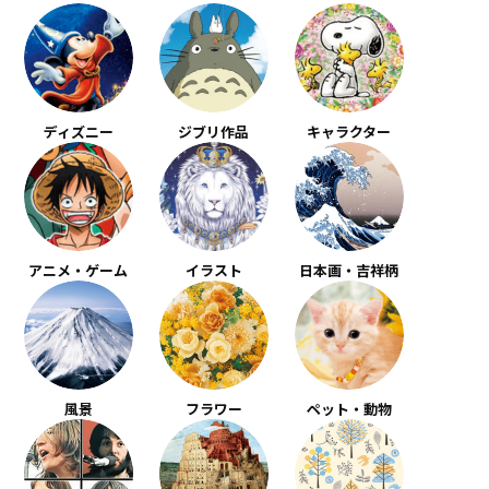
ディズニー
ジブリ作品
キャラクター
アニメ・ゲーム
イラスト
日本画・吉祥柄
風景
フラワー
ペット・動物