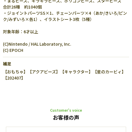
・まるビーズ、キラキラビーズ、ポリゴンビーズ、スタービーズ
合計26種 約1040個
・ジョイントパーツSS×1、チェーンパーツ×4（あか/きいろ/ピン
ク/みずいろ×各1）、イラストシート3枚（5種）
対象年齢：6才以上
(C)Nintendo / HAL Laboratory, Inc.
(C) EPOCH
補足
【おもちゃ】【アクアビーズ】【キャラクター】【星のカービィ】
【202407】
Customer’s voice
お客様の声