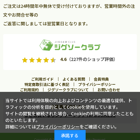
ご注文は24時間年中無休で受け付けておりますが、営業時間外の注
文やお問合せ等の
ご返答に関しましては翌営業日となります。
4.6
（227件のショップ評価）
ご利用ガイド
よくある質問
会員特典
特定商取引法に基づく表記
プライバシーポリシー
ご利用規約
ジグソークラブについて
お問い合わせ
当サイトでは利用体験の向上およびコンテンツの最適な提供、ト
企業購買担当の方へ
ラフィックの分析を目的としてCookieを使用しています。
入荷案内申し込み
サイトの閲覧を継続された場合、Cookieの利用に同意したことも
まとめ買いならジグソークラブ for BUSINESS
のといたします。
詳細については
プライバシーポリシー
をご確認ください。
この商品に合うフレームを見る
承諾する
Copyright ©
2026 Jigsawclub. All Rights Reserved.