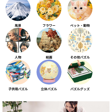
風景
フラワー
ペット・動物
人物
絵画
その他パズル
子供用パズル
立体パズル
パズルグッズ