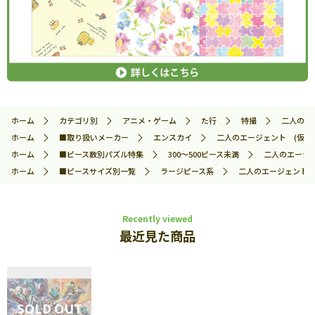
ホーム
カテゴリ別
アニメ・ゲーム
た行
特撮
二人のエー
ホーム
■取り扱いメーカー
エンスカイ
二人のエージェント (仮面ライ
ホーム
■ピース数別パズル特集
300～500ピース未満
二人のエージェ
ホーム
■ピースサイズ別一覧
ラージピース系
二人のエージェント (
Recently viewed
最近見た商品