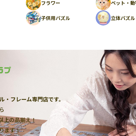
フラワー
ペット・動
ル
子供用パズル
立体パズル
ル・フレーム専門店です。
ら
点以上
の品揃え！
ります！