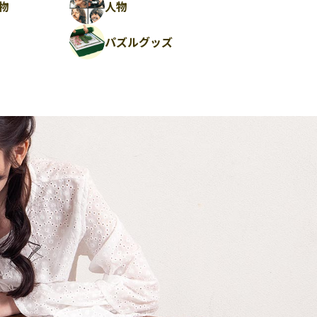
物
人物
パズルグッズ