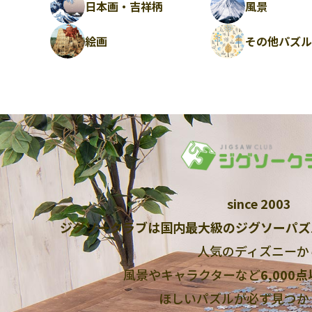
日本画・吉祥柄
風景
絵画
その他パズ
since 2003
ジグソークラブは国内最大級のジグソーパズ
人気のディズニーか
風景やキャラクターなど
6,000
ほしいパズルが必ず見つか