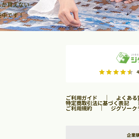
しか買えない
売中です！
2026年9月
2026年10月
4
水
木
金
月
火
水
木
金
土
日
土
2
3
4
5
1
2
3
9
10
11
12
4
5
6
7
8
9
10
ご利用ガイド
よくある
16
17
18
19
11
12
13
14
15
16
17
特定商取引法に基づく表記
ご利用規約
ジグソーク
23
24
25
26
18
19
20
21
22
23
24
30
25
26
27
28
29
30
31
企業