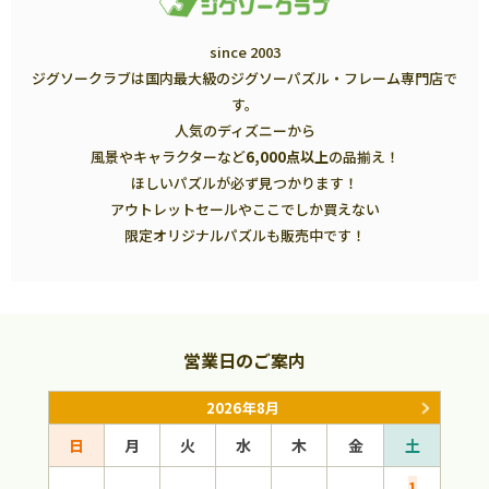
since 2003
ジグソークラブは国内最大級のジグソーパズル・フレーム専門店で
す。
人気のディズニーから
風景やキャラクターなど
6,000点以上
の品揃え！
ほしいパズルが必ず見つかります！
アウトレットセールやここでしか買えない
限定オリジナルパズルも販売中です！
営業日のご案内
2026年8月
日
月
火
水
木
金
土
日
1