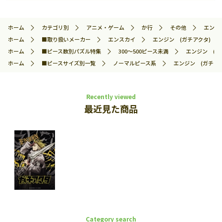
ホーム
カテゴリ別
アニメ・ゲーム
か行
その他
エンジン
ホーム
■取り扱いメーカー
エンスカイ
エンジン (ガチアクタ) 300
ホーム
■ピース数別パズル特集
300～500ピース未満
エンジン (ガチ
ホーム
■ピースサイズ別一覧
ノーマルピース系
エンジン (ガチアクタ
Recently viewed
最近見た商品
Category search