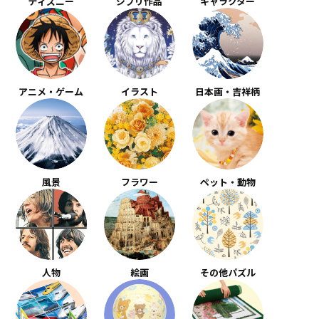
ディズニー
ジブリ作品
キャラクター
アニメ・ゲーム
イラスト
日本画・吉祥柄
風景
フラワー
ペット・動物
人物
絵画
その他パズル