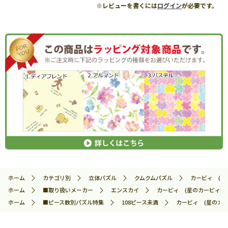
※レビューを書くには
ログイン
が必要です。
ホーム
カテゴリ別
立体パズル
クムクムパズル
カービィ (星の
ホーム
■取り扱いメーカー
エンスカイ
カービィ (星のカービィ) 36
ホーム
■ピース数別パズル特集
108ピース未満
カービィ (星のカービ