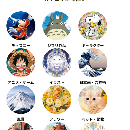
ディズニー
ジブリ作品
キャラクター
アニメ・ゲーム
イラスト
日本画・吉祥柄
風景
フラワー
ペット・動物