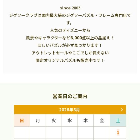
since 2003
ジグソークラブは国内最大級のジグソーパズル・フレーム専門店で
す。
人気のディズニーから
風景やキャラクターなど
6,000点以上
の品揃え！
ほしいパズルが必ず見つかります！
アウトレットセールやここでしか買えない
限定オリジナルパズルも販売中です！
営業日のご案内
2026年8月
日
月
火
水
木
金
土
日
1