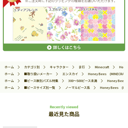
ホーム
カテゴリ別
キャラクター
ま行
Minecraft
Hone
ホーム
■取り扱いメーカー
エンスカイ
Honey Bees (MINECR
ホーム
■ピース数別パズル特集
300～500ピース未満
Honey Bee
ホーム
■ピースサイズ別一覧
ノーマルピース系
Honey Bees (
Recently viewed
最近見た商品