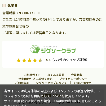
休業日
営業時間：9：00-17：00
ご注文は24時間年中無休で受け付けておりますが、営業時間外の注
文やお問合せ等の
ご返答に関しましては翌営業日となります。
4.6
（227件のショップ評価）
ご利用ガイド
よくある質問
会員特典
特定商取引法に基づく表記
プライバシーポリシー
ご利用規約
ジグソークラブについて
お問い合わせ
当サイトでは利用体験の向上およびコンテンツの最適な提供、ト
企業購買担当の方へ
ラフィックの分析を目的としてCookieを使用しています。
入荷案内申し込み
サイトの閲覧を継続された場合、Cookieの利用に同意したことも
まとめ買いならジグソークラブ for BUSINESS
のといたします。