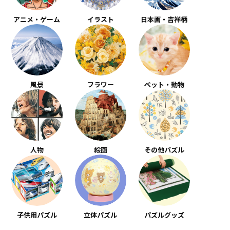
アニメ・ゲーム
イラスト
日本画・吉祥柄
風景
フラワー
ペット・動物
人物
絵画
その他パズル
子供用パズル
立体パズル
パズルグッズ