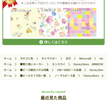
ホーム
カテゴリ別
キャラクター
ま行
Minecraft
Hone
ホーム
■取り扱いメーカー
エンスカイ
Honey Bees (MINECR
ホーム
■ピース数別パズル特集
300～500ピース未満
Honey Bee
ホーム
■ピースサイズ別一覧
ノーマルピース系
Honey Bees (
Recently viewed
最近見た商品