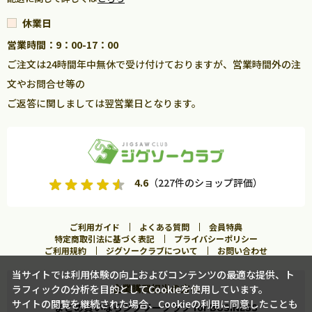
休業日
営業時間：9：00-17：00
ご注文は24時間年中無休で受け付けておりますが、営業時間外の注
文やお問合せ等の
ご返答に関しましては翌営業日となります。
4.6
（227件のショップ評価）
ご利用ガイド
よくある質問
会員特典
特定商取引法に基づく表記
プライバシーポリシー
ご利用規約
ジグソークラブについて
お問い合わせ
当サイトでは利用体験の向上およびコンテンツの最適な提供、ト
企業購買担当の方へ
ラフィックの分析を目的としてCookieを使用しています。
カートに入れる
サイトの閲覧を継続された場合、Cookieの利用に同意したことも
まとめ買いならジグソークラブ for BUSINESS