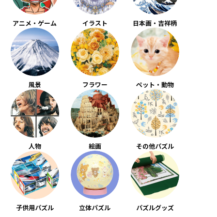
アニメ・ゲーム
イラスト
日本画・吉祥柄
風景
フラワー
ペット・動物
人物
絵画
その他パズル
子供用パズル
立体パズル
パズルグッズ