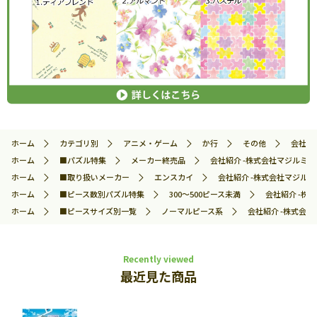
ホーム
カテゴリ別
アニメ・ゲーム
か行
その他
会社紹介
ホーム
■パズル特集
メーカー終売品
会社紹介 -株式会社マジルミエ-
ホーム
■取り扱いメーカー
エンスカイ
会社紹介 -株式会社マジルミエ
ホーム
■ピース数別パズル特集
300～500ピース未満
会社紹介 -株式
ホーム
■ピースサイズ別一覧
ノーマルピース系
会社紹介 -株式会社
Recently viewed
最近見た商品