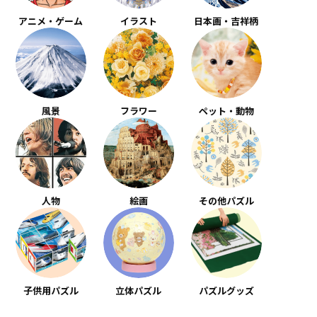
アニメ・ゲーム
イラスト
日本画・吉祥柄
風景
フラワー
ペット・動物
人物
絵画
その他パズル
子供用パズル
立体パズル
パズルグッズ