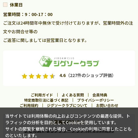
休業日
営業時間：9：00-17：00
ご注文は24時間年中無休で受け付けておりますが、営業時間外の注
文やお問合せ等の
ご返答に関しましては翌営業日となります。
4.6
（227件のショップ評価）
ご利用ガイド
よくある質問
会員特典
特定商取引法に基づく表記
プライバシーポリシー
ご利用規約
ジグソークラブについて
お問い合わせ
当サイトでは利用体験の向上およびコンテンツの最適な提供、ト
企業購買担当の方へ
ラフィックの分析を目的としてCookieを使用しています。
カートに入れる
サイトの閲覧を継続された場合、Cookieの利用に同意したことも
まとめ買いならジグソークラブ for BUSINESS
のといたします。