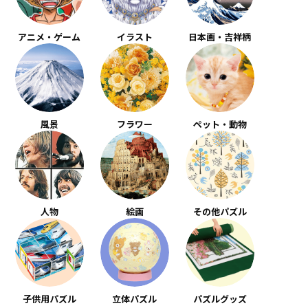
アニメ・ゲーム
イラスト
日本画・吉祥柄
風景
フラワー
ペット・動物
人物
絵画
その他パズル
子供用パズル
立体パズル
パズルグッズ