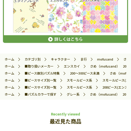
ホーム
カテゴリ別
キャラクター
ま行
mofusand
さめ 
ホーム
■取り扱いメーカー
エンスカイ
さめ （mofusand） 208
ホーム
■ピース数別パズル特集
200～300ピース未満
さめ （mofu
ホーム
■ピースサイズ別一覧
スモールピース系
スモールピース(エ
ホーム
■ピースサイズ別一覧
スモールピース系
208ピース(エンスカ
ホーム
■パズルカラーで探す
グレー系
さめ （mofusand） 208
Recently viewed
最近見た商品