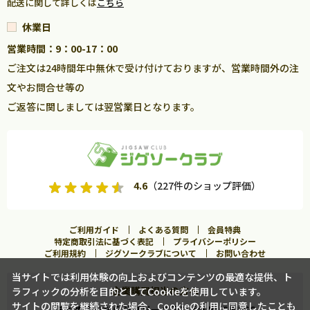
配送に関して詳しくは
こちら
休業日
営業時間：9：00-17：00
ご注文は24時間年中無休で受け付けておりますが、営業時間外の注
文やお問合せ等の
ご返答に関しましては翌営業日となります。
4.6
（227件のショップ評価）
ご利用ガイド
よくある質問
会員特典
特定商取引法に基づく表記
プライバシーポリシー
ご利用規約
ジグソークラブについて
お問い合わせ
当サイトでは利用体験の向上およびコンテンツの最適な提供、ト
企業購買担当の方へ
ラフィックの分析を目的としてCookieを使用しています。
カートに入れる
サイトの閲覧を継続された場合、Cookieの利用に同意したことも
まとめ買いならジグソークラブ for BUSINESS