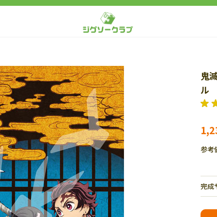
鬼滅
ル 
1,
参考
完成