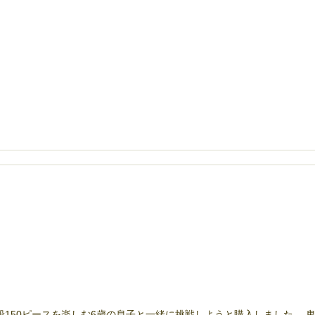
普段150ピースを楽しむ6歳の息子と一緒に挑戦しようと購入しました。