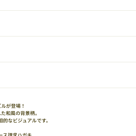
ズルが登場！
れた和風の背景柄。
相的なビジュアルです。
ース請求ハガキ