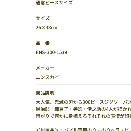
通常ピースサイズ
サイズ
26×38cm
品 番
ENS-300-1539
メーカー
エンスカイ
商品説明
大人気、鬼滅の刃から300ピースジグソーパ
炭治郎・禰豆子・善逸・伊之助の4人が描か
暗がりで何かに身構えるそれぞれの表情が印
＜付属品＞：パズル専用のり・のりヘラ・ピ