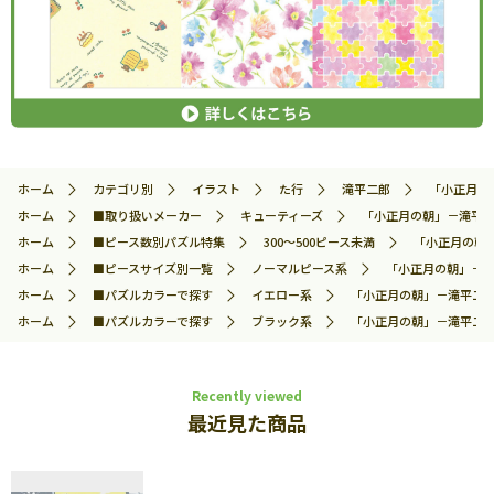
ホーム
カテゴリ別
イラスト
た行
滝平二郎
「小正月の朝
ホーム
■取り扱いメーカー
キューティーズ
「小正月の朝」－滝平二郎
ホーム
■ピース数別パズル特集
300～500ピース未満
「小正月の朝」
ホーム
■ピースサイズ別一覧
ノーマルピース系
「小正月の朝」－滝平
ホーム
■パズルカラーで探す
イエロー系
「小正月の朝」－滝平二郎 
ホーム
■パズルカラーで探す
ブラック系
「小正月の朝」－滝平二郎 
Recently viewed
最近見た商品