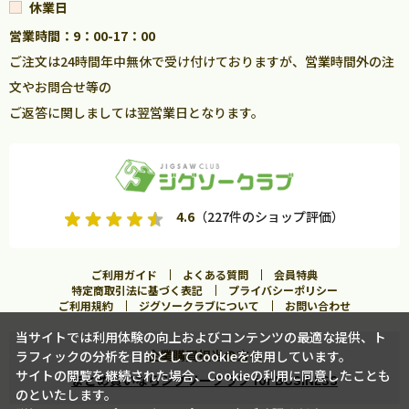
休業日
営業時間：9：00-17：00
ご注文は24時間年中無休で受け付けておりますが、営業時間外の注
文やお問合せ等の
ご返答に関しましては翌営業日となります。
4.6
（227件のショップ評価）
ご利用ガイド
よくある質問
会員特典
特定商取引法に基づく表記
プライバシーポリシー
ご利用規約
ジグソークラブについて
お問い合わせ
当サイトでは利用体験の向上およびコンテンツの最適な提供、ト
企業購買担当の方へ
ラフィックの分析を目的としてCookieを使用しています。
入荷案内申し込み
サイトの閲覧を継続された場合、Cookieの利用に同意したことも
まとめ買いならジグソークラブ for BUSINESS
のといたします。