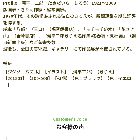
Profile：滝平 二郎（たきだいら じろう）1921～2009
版画家・きりえ作家・絵本画家。
1970年代、その詩情あふれる独自のきりえが、新聞連載を期に好評
を博する。
絵本『八郎』『三コ』（福音館書店）、『モチモチの木』『花さき
山』（岩崎書店）、『滝平二郎きりえ名作集/冬春編・夏秋編』（朝
日新聞出版）など著書多数。
没後も、全国の美術館、ギャラリーにて作品展が開催されている。
補足
【ジグソーパズル】【イラスト】【滝平二郎】【きりえ】
【201801】【300-500】【和柄】【色：ブラック】【色：イエロ
ー】
Customer’s voice
お客様の声