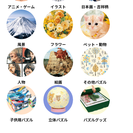
アニメ・ゲーム
イラスト
日本画・吉祥柄
風景
フラワー
ペット・動物
人物
絵画
その他パズル
子供用パズル
立体パズル
パズルグッズ