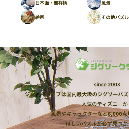
日本画・吉祥柄
風景
絵画
その他パズ
since 2003
ジグソークラブは国内最大級のジグソーパズ
人気のディズニーか
風景やキャラクターなど
6,000
ほしいパズルが必ず見つか