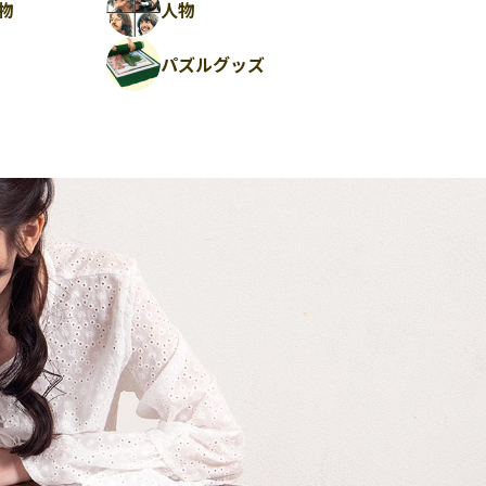
物
人物
パズルグッズ