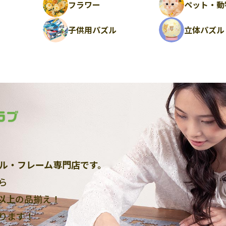
フラワー
ペット・動
ル
子供用パズル
立体パズル
ル・フレーム専門店です。
ら
点以上
の品揃え！
ります！