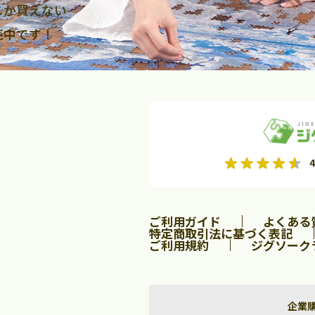
しか買えない
売中です！
2026年9月
2026年10月
4
水
木
金
月
火
水
木
金
土
日
土
2
3
4
5
1
2
3
9
10
11
12
4
5
6
7
8
9
10
ご利用ガイド
よくある
16
17
18
19
11
12
13
14
15
16
17
特定商取引法に基づく表記
ご利用規約
ジグソーク
23
24
25
26
18
19
20
21
22
23
24
30
25
26
27
28
29
30
31
企業