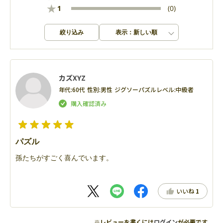
★
1
(0)
絞り込み
表示：新しい順
カズXYZ
年代:
60代
性別:
男性
ジグソーパズルレベル:
中級者
パズル
孫たちがすごく喜んでいます。
いいね
1
※レビューを書くには
ログイン
が必要です。