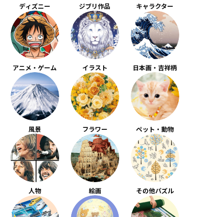
ディズニー
ジブリ作品
キャラクター
アニメ・ゲーム
イラスト
日本画・吉祥柄
風景
フラワー
ペット・動物
人物
絵画
その他パズル