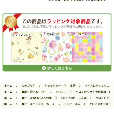
ホーム
カテゴリ別
キャラクター
ま行
マイメロディ＆クロミ
ホーム
■取り扱いメーカー
ビバリー
クロミのキラキラ舞踏会 (サンリ
ホーム
■ピース数別パズル特集
108～200ピース未満
クロミのキラキラ
ホーム
■ピースサイズ別一覧
ノーマルピース系
クロミのキラキラ舞踏