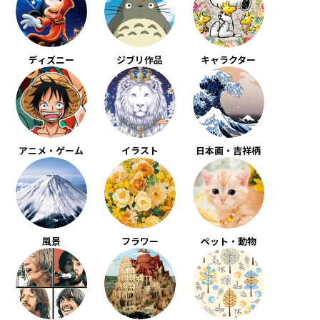
ディズニー
ジブリ作品
キャラクター
アニメ・ゲーム
イラスト
日本画・吉祥柄
風景
フラワー
ペット・動物