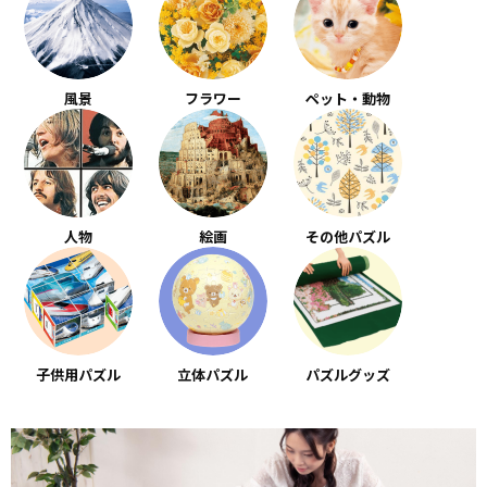
風景
フラワー
ペット・動物
人物
絵画
その他パズル
子供用パズル
立体パズル
パズルグッズ