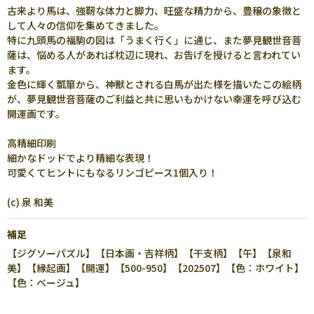
古来より馬は、強靭な体力と脚力、旺盛な精力から、豊穣の象徴と
して人々の信仰を集めてきました。
特に九頭馬の福駒の図は「うまく行く」に通じ、また夢見観世音菩
薩は、悩める人があれば枕辺に現れ、お告げを授けると言われてい
ます。
金色に輝く瓢箪から、神獣とされる白馬が出た様を描いたこの絵柄
が、夢見観世音菩薩のご利益と共に思いもかけない幸運を呼び込む
開運画です。
高精細印刷
細かなドッドでより精細な表現！
可愛くてヒントにもなるリンゴピース1個入り！
(c) 泉 和美
補足
【ジグソーパズル】【日本画・吉祥柄】【干支柄】【午】【泉和
美】【縁起画】【開運】【500-950】【202507】【色：ホワイト】
【色：ベージュ】