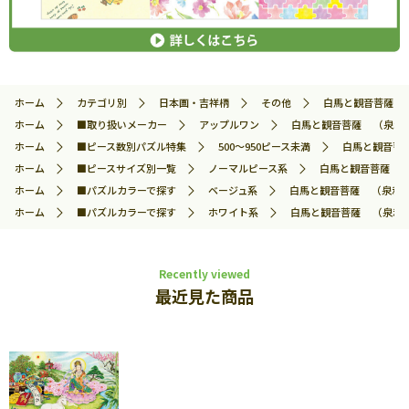
ホーム
カテゴリ別
日本画・吉祥柄
その他
白馬と観音菩薩 （泉
ホーム
■取り扱いメーカー
アップルワン
白馬と観音菩薩 （泉和美）
ホーム
■ピース数別パズル特集
500～950ピース未満
白馬と観音菩薩
ホーム
■ピースサイズ別一覧
ノーマルピース系
白馬と観音菩薩 （泉
ホーム
■パズルカラーで探す
ベージュ系
白馬と観音菩薩 （泉和美） 
ホーム
■パズルカラーで探す
ホワイト系
白馬と観音菩薩 （泉和美） 
Recently viewed
最近見た商品