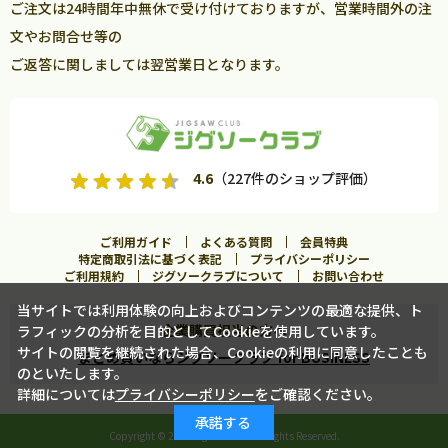
ご注文は24時間年中無休で受け付けておりますが、営業時間外の注
文やお問合せ等の
ご返答に関しましては翌営業日となります。
4.6
（227件のショップ評価）
ご利用ガイド
よくある質問
会員特典
特定商取引法に基づく表記
プライバシーポリシー
ご利用規約
ジグソークラブについて
お問い合わせ
当サイトでは利用体験の向上およびコンテンツの最適な提供、ト
企業購買担当の方へ
ラフィックの分析を目的としてCookieを使用しています。
カートに入れる
サイトの閲覧を継続された場合、Cookieの利用に同意したことも
まとめ買いならジグソークラブ for BUSINESS
のといたします。
詳細については
プライバシーポリシー
をご確認ください。
この商品に合うフレームを見る
承諾する
Copyright ©
2026 Jigsawclub. All Rights Reserved.