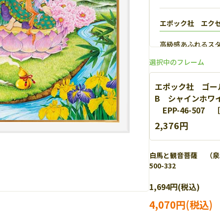
エポック社 エク
高級感あふれるス
【
詳細
】
選択中のフレーム
エポック社 ゴール
B シャインホワイ
EPP-46-507 
2,376円
白馬と観音菩薩 （泉和
500-332
エポック社 パネ
1,694円(税込)
軽量なアルミを使
細
】
4,070円(税込)