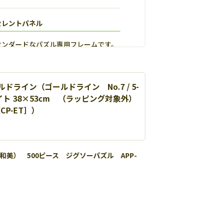
セレントパネル
タンダードなパズル専用フレームです。
ドライン（ゴールドライン No.7 / 5-
ト 38×53cm （ラッピング対象外）
［CP-ET］）
美） 500ピース ジグソーパズル APP-
ルマックス
用し丈夫で扱いやすいパネルです。【
詳