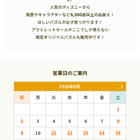
人気のディズニーから
風景やキャラクターなど
6,000点以上
の品揃え！
ほしいパズルが必ず見つかります！
アウトレットセールやここでしか買えない
限定オリジナルパズルも販売中です！
営業日のご案内
2026年8月
日
月
火
水
木
金
土
日
1
2
3
4
5
6
7
8
6
9
10
11
12
13
14
15
13