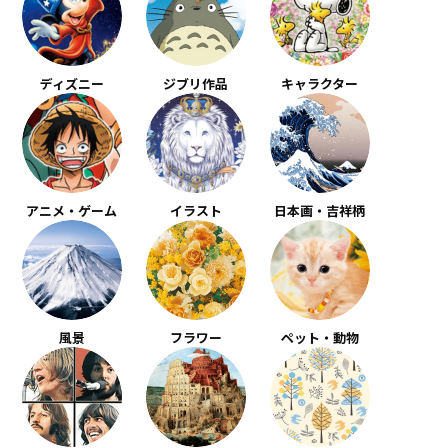
ディズニー
ジブリ作品
キャラクター
アニメ・ゲーム
イラスト
日本画・吉祥柄
風景
フラワー
ペット・動物