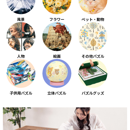
風景
フラワー
ペット・動物
人物
絵画
その他パズル
子供用パズル
立体パズル
パズルグッズ