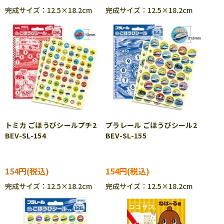
完成サイズ：12.5×18.2cm
完成サイズ：12.5×18.2cm
トミカ ごほうびシールプチ2
プラレール ごほうびシール2
BEV-SL-154
BEV-SL-155
154円
154円
完成サイズ：12.5×18.2cm
完成サイズ：12.5×18.2cm