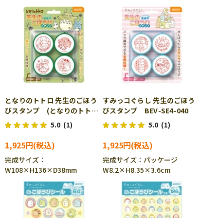
となりのトトロ 先生のごほう
すみっコぐらし 先生のごほう
びスタンプ (となりのトト
びスタンプ BEV-SE4-040
ロ) BEV-SE4-036
5.0
(1)
5.0
(1)
1,925円
1,925円
完成サイズ：
完成サイズ：パッケージ
W108×H136×D38mm
W8.2×H8.35×3.6cm