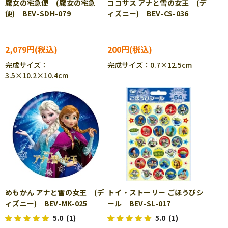
魔女の宅急便 (魔女の宅急
ココサス アナと雪の女王 (デ
便) BEV-SDH-079
ィズニー) BEV-CS-036
2,079円
200円
完成サイズ：
完成サイズ：0.7×12.5cm
3.5×10.2×10.4cm
めもかん アナと雪の女王 (デ
トイ・ストーリー ごほうびシ
ィズニー) BEV-MK-025
ール BEV-SL-017
5.0
(1)
5.0
(1)