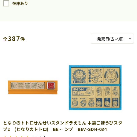
在庫あり
387
全
件
となりのトトロせんせいスタン
ドラえもん 木製ごほうびスタ
プ2 (となりのトトロ) BEV-
ンプ BEV-SDH-034
SG-110