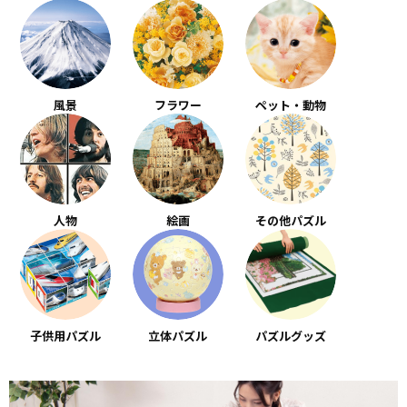
風景
フラワー
ペット・動物
人物
絵画
その他パズル
子供用パズル
立体パズル
パズルグッズ