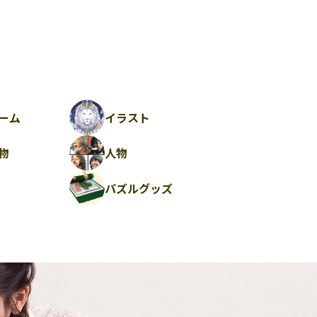
ーム
イラスト
物
人物
パズルグッズ