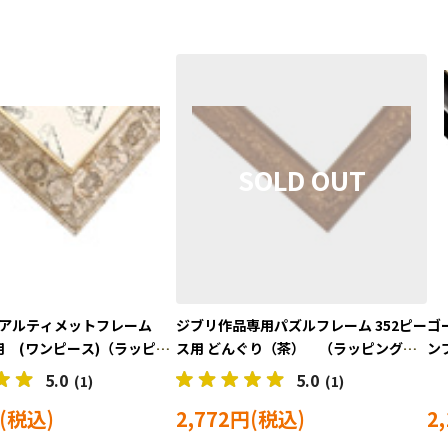
 アルティメットフレーム
ジブリ作品専用パズルフレーム 352ピー
ゴー
用 (ワンピース)（ラッピン
ス用 どんぐり（茶） （ラッピング対
ン
NS-168780
象外） ENS-186487
ング
5.0
5.0
(1)
(1)
2,772円
2