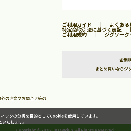
2
3
4
5
1
2
3
9
10
11
12
4
5
6
7
8
9
10
ご利用ガイド
よくある
16
17
18
19
11
12
13
14
15
16
17
特定商取引法に基づく表記
23
24
25
26
18
19
20
21
22
23
24
ご利用規約
ジグソーク
30
25
26
27
28
29
30
31
企業
まとめ買いならジグソー
間外の注文やお問合せ等の
ックの分析を目的としてCookieを使用しています。
といたします。
Copyright ©
2026 Jigsawclub. All Rights Reserved.