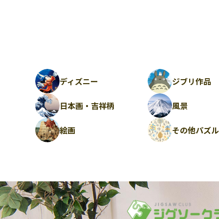
ディズニー
ジブリ作品
日本画・吉祥柄
風景
絵画
その他パズ