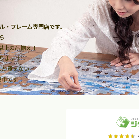
ル・フレーム専門店です。
ら
点以上
の品揃え！
ります！
しか買えない
売中です！
2026年9月
2026年10月
水
木
金
月
火
水
木
金
土
日
土