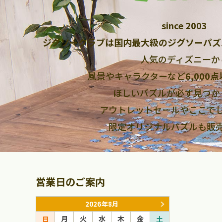
since 2003
ジグソークラブは国内最大級のジグソーパズ
人気のディズニーか
風景やキャラクターなど
6,000
ほしいパズルが必ず見つか
アウトレットセールやここで
限定オリジナルパズルも販
営業日のご案内
2026年8月
月
火
水
木
金
月
火
日
土
日