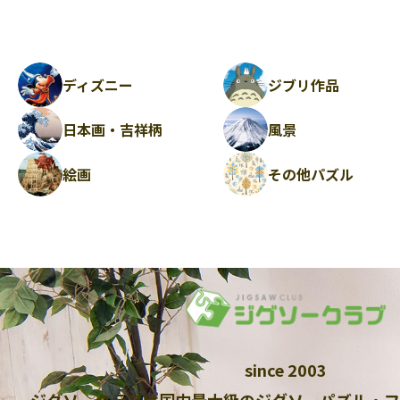
ディズニー
ジブリ作品
日本画・吉祥柄
風景
絵画
その他パズル
since 2003
ジグソークラブは国内最大級のジグソーパズル・フ