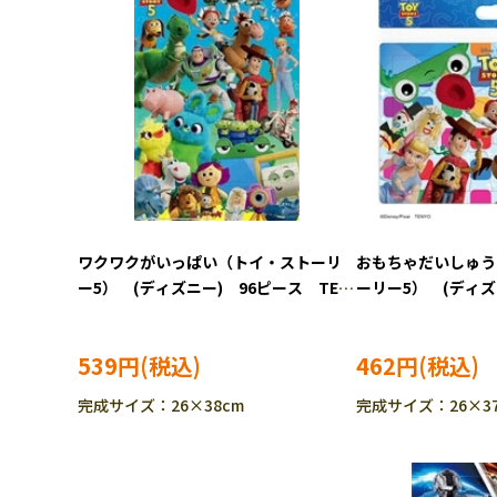
ワクワクがいっぱい（トイ・ストーリ
おもちゃだいしゅう
ー5） (ディズニー) 96ピース TEN-
ーリー5） (ディ
DK96-383 ［CP-TS］［CP-IT］
TEN-DC60-225 
539円
462円
完成サイズ：26×38cm
完成サイズ：26×37