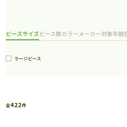
ピースサイズ
ピース数
カラー
メーカー
対象年齢
ラージピース
422
全
件