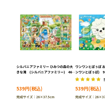
シルバニアファミリー ひみつの森の大
ワンワンとぽぅぽ 
きな滝 (シルバニアファミリー) 46ピ
ンワンとぽぅぽ) 9ピ
ース APO-25-293 ［CP-IT］
294 ［CP-IT］
539円
539円
完成サイズ：26×37.5cm
完成サイズ：26×37