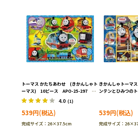
トーマス かたちあわせ (きかんしゃト
きかんしゃトーマス
ーマス) 10ピース APO-25-297
ンテンとひみつのト
［CP-IT］
ゃトーマス) 32ピー
4.0
(1)
298 ［CP-IT］
539円
539円
完成サイズ：26×37.5cm
完成サイズ：26×37