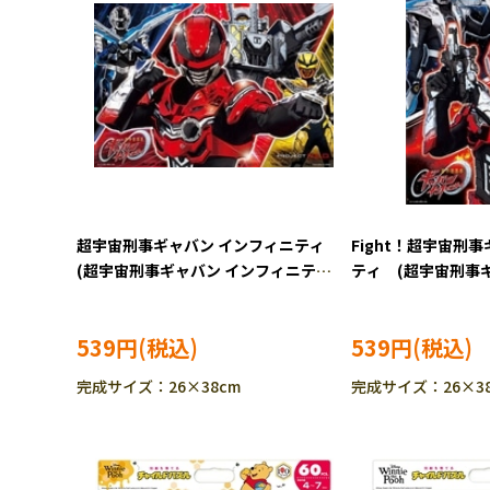
超宇宙刑事ギャバン インフィニティ
Fight！超宇宙刑
(超宇宙刑事ギャバン インフィニテ
ティ (超宇宙刑事
ィ) 70ピース TEN-MK70-650
ティ) 96ピース T
［CP-IT］
［CP-IT］
539円
539円
完成サイズ：26×38cm
完成サイズ：26×38