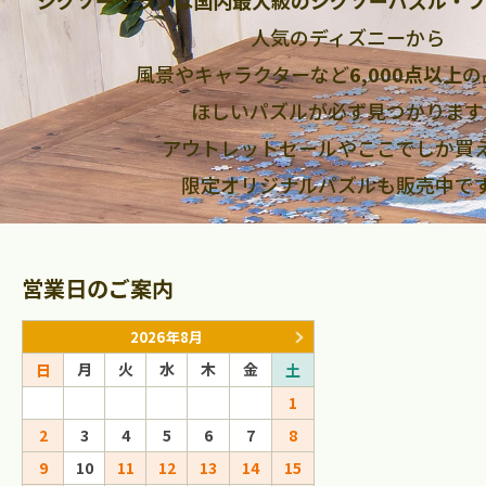
人気のディズニーから
風景やキャラクターなど
6,000点以上
の
ほしいパズルが必ず見つかります
アウトレットセールやここでしか買
限定オリジナルパズルも販売中で
営業日のご案内
2026年8月
2026年9
月
火
水
木
金
月
火
水
日
土
日
1
1
2
2
3
4
5
6
7
8
6
7
8
9
9
10
11
12
13
14
15
13
14
15
16