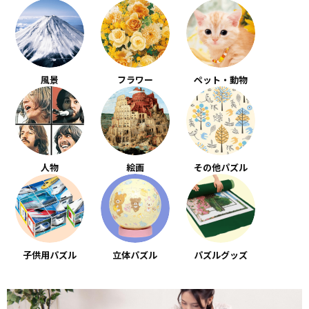
風景
フラワー
ペット・動物
人物
絵画
その他パズル
子供用パズル
立体パズル
パズルグッズ