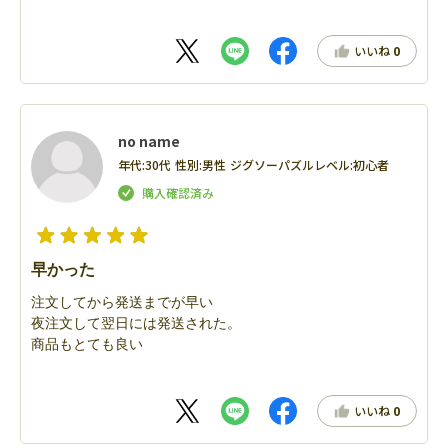
いいね
0
no name
年代:
30代
性別:
男性
ジグソーパズルレベル:
初心者
早かった
注文してから発送までが早い
夜注文して翌日には発送された。
商品もとても良い
いいね
0