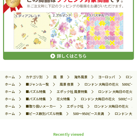
ホーム
カテゴリ別
風 景
海外風景
ヨーロッパ
ロンドン
ホーム
■ジャンル一覧
風景 夜景
ロンドン 大晦日の花火 500ピース 
ホーム
■パズル特集
エポック社 風景特集
ロンドン 大晦日の花火 50
ホーム
■パズル特集
花火特集
ロンドン 大晦日の花火 500ピース ジ
ホーム
■取り扱いメーカー
エポック社
ロンドン 大晦日の花火 500
ホーム
■ピース数別パズル特集
500～950ピース未満
ロンドン 大晦日
Recently viewed