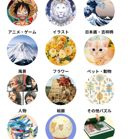
アニメ・ゲーム
イラスト
日本画・吉祥柄
風景
フラワー
ペット・動物
人物
絵画
その他パズル