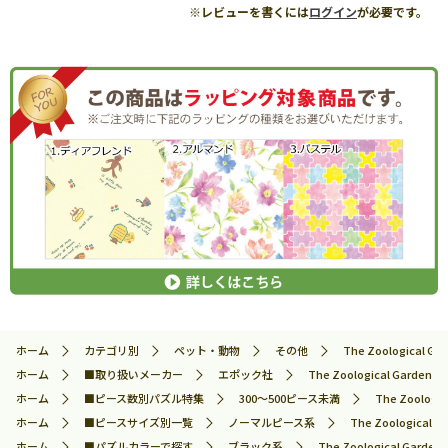
※レビューを書くには
ログイン
が必要です。
ホーム
カテゴリ別
ペット・動物
その他
The Zoologica
ホーム
■取り扱いメーカー
エポック社
The Zoological Ga
ホーム
■ピース数別パズル特集
300～500ピース未満
The Zoolo
ホーム
■ピースサイズ別一覧
ノーマルピース系
The Zoologic
ホーム
■パズルカラーで探す
ブラック系
The Zoological G