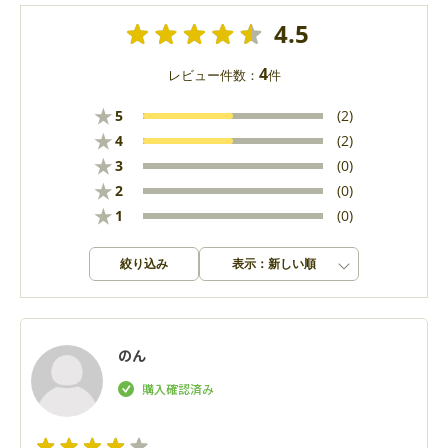
4.5
4
レビュー件数：
件
★
5
(2)
★
4
(2)
★
3
(0)
★
2
(0)
★
1
(0)
絞り込み
表示：新しい順
のん