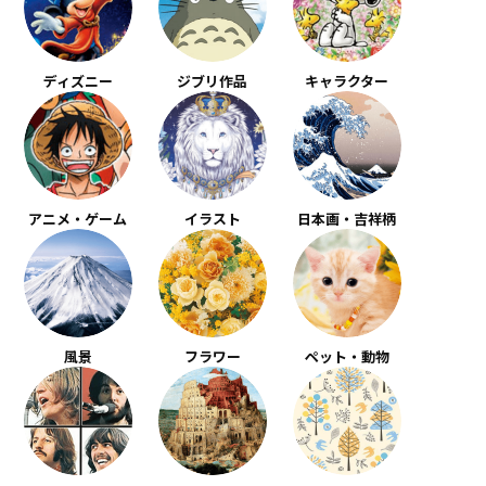
ディズニー
ジブリ作品
キャラクター
アニメ・ゲーム
イラスト
日本画・吉祥柄
風景
フラワー
ペット・動物