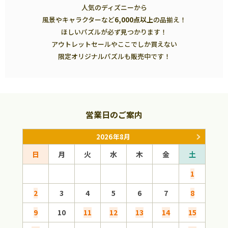
人気のディズニーから
風景やキャラクターなど
6,000点以上
の品揃え！
ほしいパズルが必ず見つかります！
アウトレットセールやここでしか買えない
限定オリジナルパズルも販売中です！
営業日のご案内
2026年8月
日
月
火
水
木
金
土
日
1
2
3
4
5
6
7
8
6
9
10
11
12
13
14
15
13