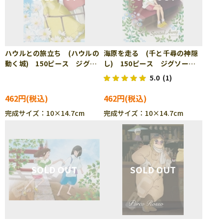
ハウルとの旅立ち (ハウルの
海原を走る (千と千尋の神隠
動く城) 150ピース ジグソ
し) 150ピース ジグソーパ
ーパズル ENS-150-G62
ズル ENS-150-G63
5.0
(1)
462円
462円
完成サイズ：10×14.7cm
完成サイズ：10×14.7cm