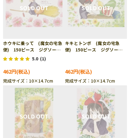
ホウキに乗って (魔女の宅急
キキとトンボ (魔女の宅急
便) 150ピース ジグソーパ
便) 150ピース ジグソーパ
ズル ENS-150-G51
ズル ENS-150-G52
5.0
(1)
462円
462円
完成サイズ：10×14.7cm
完成サイズ：10×14.7cm