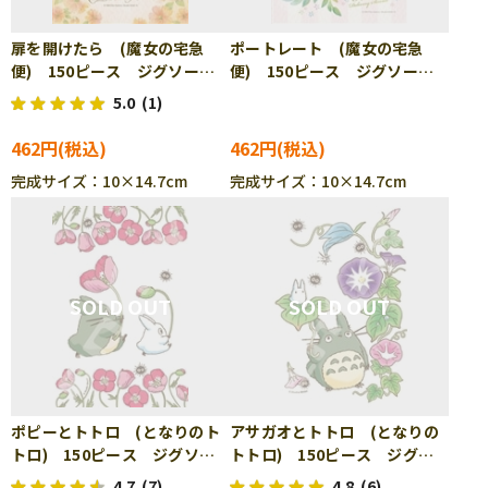
扉を開けたら (魔女の宅急
ポートレート (魔女の宅急
便) 150ピース ジグソーパ
便) 150ピース ジグソーパ
ズル ENS-150-G53
ズル ENS-150-G54
5.0
(1)
462円
462円
完成サイズ：10×14.7cm
完成サイズ：10×14.7cm
ポピーとトトロ (となりのト
アサガオとトトロ (となりの
トロ) 150ピース ジグソー
トトロ) 150ピース ジグソ
パズル ENS-150-G55
ーパズル ENS-150-G56
4.7
(7)
4.8
(6)