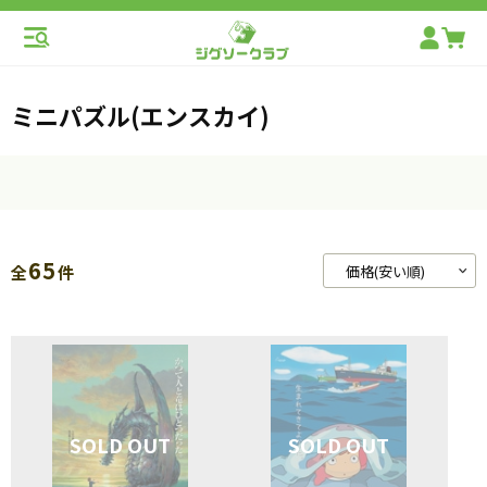
ミニパズル(エンスカイ)
65
全
件