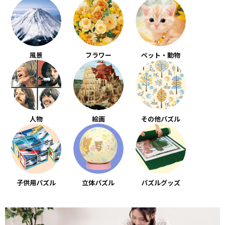
風景
フラワー
ペット・動物
人物
絵画
その他パズル
子供用パズル
立体パズル
パズルグッズ