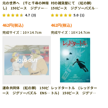
元の世界へ (千と千尋の神隠
村の雑貨屋にて (紅の豚)
し) 150ピース ジグソーパ
150ピース ジグソーパズル
ズル ENS-150-G64
ENS-150-G65
4.7
(3)
5.0
(1)
462円
462円
完成サイズ：10×14.7cm
完成サイズ：10×14.7cm
運命共同体 (紅の豚) 150ピ
レッドタートル (レッドター
ース ジグソーパズル ENS-
トル) 150ピース ジグソー
150-G66
パズル ENS-150-G67