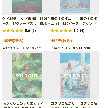
ゲド戦記 (ゲド戦記) 150ピ
崖の上のポニョ (崖の上のポ
ース ジグソーパズル ENS-
ニョ) 150ピース ジグソー
150-G40
パズル ENS-150-G41
5.0
(3)
5.0
(4)
462円
462円
完成サイズ：10×14.7cm
完成サイズ：10×14.7cm
借りぐらしのアリエッティ
コクリコ坂から (コクリコ坂