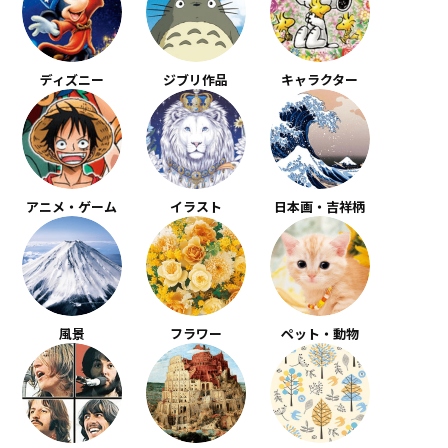
ディズニー
ジブリ作品
キャラクター
アニメ・ゲーム
イラスト
日本画・吉祥柄
風景
フラワー
ペット・動物