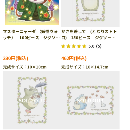
マスターニャーダ （妖怪ウォ
かさを差して (となりのトト
ッチ） 100ピース ジグソー
ロ) 150ピース ジグソーパ
パズル ENS-100-81
ズル ENS-150-G01
5.0
(5)
330円
462円
完成サイズ：10×10cm
完成サイズ：10×14.7cm