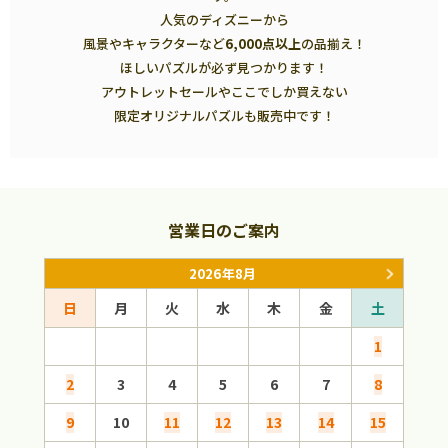
人気のディズニーから
風景やキャラクターなど
6,000点以上
の品揃え！
ほしいパズルが必ず見つかります！
アウトレットセールやここでしか買えない
限定オリジナルパズルも販売中です！
営業日のご案内
2026年8月
日
月
火
水
木
金
土
日
1
2
3
4
5
6
7
8
6
9
10
11
12
13
14
15
13