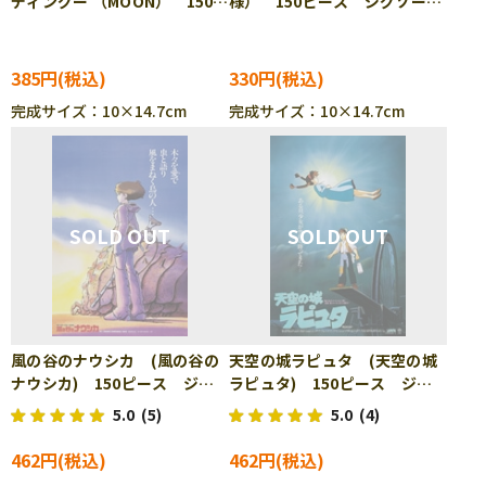
ディングー （MOON） 150ピ
様） 150ピース ジグソーパ
ース ジグソーパズル ENS-
ズル ENS-150-342
150-190
385円
330円
完成サイズ：10×14.7cm
完成サイズ：10×14.7cm
風の谷のナウシカ (風の谷の
天空の城ラピュタ (天空の城
ナウシカ) 150ピース ジグ
ラピュタ) 150ピース ジグ
ソーパズル ENS-150-G25
ソーパズル ENS-150-G26
5.0
(5)
5.0
(4)
462円
462円