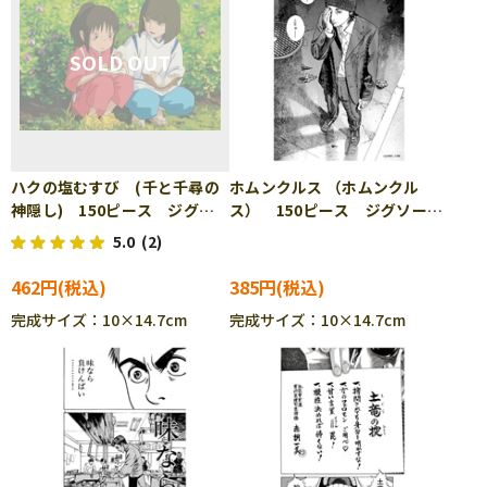
ハクの塩むすび (千と千尋の
ホムンクルス （ホムンクル
神隠し) 150ピース ジグソ
ス） 150ピース ジグソーパ
ーパズル ENS-150-G15
ズル ENS-150-182
5.0
(2)
462円
385円
完成サイズ：10×14.7cm
完成サイズ：10×14.7cm