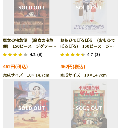
魔女の宅急便 (魔女の宅急
おもひでぽろぽろ (おもひで
便) 150ピース ジグソーパ
ぽろぽろ) 150ピース ジグ
ズル ENS-150-G29
ソーパズル ENS-150-G30
4.2
(6)
4.7
(3)
462円
462円
完成サイズ：10×14.7cm
完成サイズ：10×14.7cm