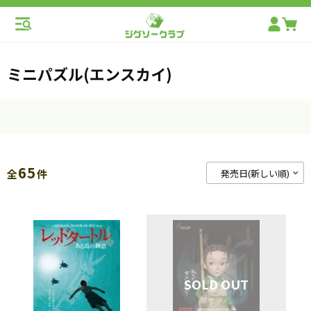
ミニパズル(エンスカイ)
65
全
件