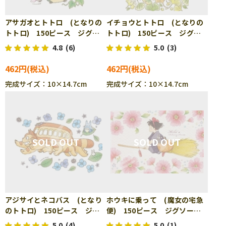
アサガオとトトロ (となりの
イチョウとトトロ (となりの
トトロ) 150ピース ジグソ
トトロ) 150ピース ジグソ
ーパズル ENS-150-G56
ーパズル ENS-150-G57
4.8
(6)
5.0
(3)
462円
462円
完成サイズ：10×14.7cm
完成サイズ：10×14.7cm
アジサイとネコバス (となり
ホウキに乗って (魔女の宅急
のトトロ) 150ピース ジグ
便) 150ピース ジグソーパ
ソーパズル ENS-150-G58
ズル ENS-150-G51
5.0
(4)
5.0
(1)