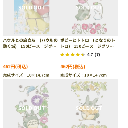
ハウルとの旅立ち (ハウルの
ポピーとトトロ (となりのト
動く城) 150ピース ジグソ
トロ) 150ピース ジグソー
ーパズル ENS-150-G62
パズル ENS-150-G55
4.7
(7)
462円
462円
完成サイズ：10×14.7cm
完成サイズ：10×14.7cm