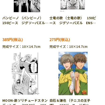
バンビーノ （バンビーノ）
士竜の歌 （士竜の歌） 150ピ
150ピース ジグソーパズル
ース ジグソーパズル ENS-
ENS-150-183
150-187
385円
275円
完成サイズ：10×14.7cm
完成サイズ：10×14.7cm
MOON-昴ソリチュードスタン
白石＆謙也 （テニスの王子