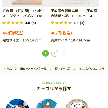
紅の豚 (紅の豚) 150ピー
平成狸合戦ぽんぽこ (平成狸
ス ジグソーパズル ENS-
合戦ぽんぽこ) 150ピース
150-G31
ジグソーパズル ENS-150-
4.8
(5)
4.3
(3)
G32
462円
462円
完成サイズ：10×14.7cm
完成サイズ：10×14.7cm
1
2
ホーム
■ピースサイズ別一覧
極小ピース系
ミニパズル(エンスカイ)
Category search
カテゴリから探す